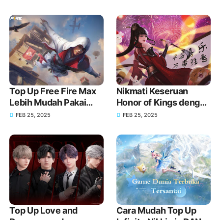
Top Up GoPay!
Top Up Free Fire Max
Nikmati Keseruan
Lebih Mudah Pakai
Honor of Kings dengan
GoPay!
Top Up melalui GoPay!
FEB 25, 2025
FEB 25, 2025
Top Up Love and
Cara Mudah Top Up