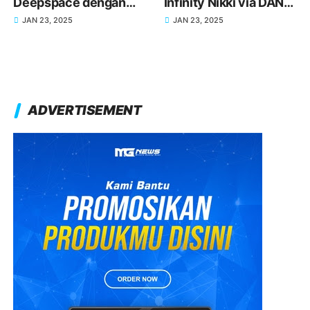
Deepspace dengan
Infinity Nikki via DANA
DANA, Dapatkan Item
untuk Koleksi Outfit
JAN 23, 2025
JAN 23, 2025
Eksklusif Lebih Mudah
Impian Kamu
ADVERTISEMENT