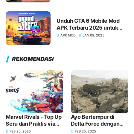
Unduh GTA 6 Mobile Mod
APK Terbaru 2025 untuk
Android Unlimited Money
APK MOD
JAN 09, 2025
and Ammo dan Panduan
Cara Install
REKOMENDASI
Marvel Rivals - Top Up
Ayo Bertempur di
Seru dan Praktis via
Delta Force dengan
GoPay
Senjata Baru melalui
FEB 25, 2025
FEB 25, 2025