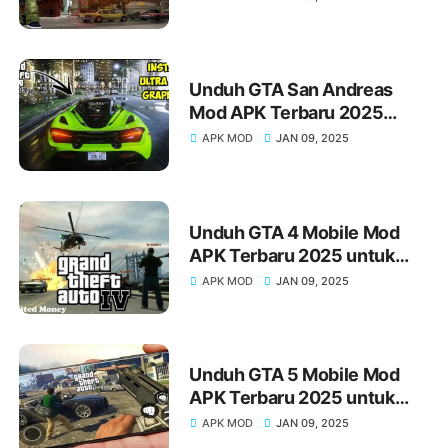
and Health dan Panduan
Cara Install
Unduh GTA San Andreas
Mod APK Terbaru 2025
untuk Android Unlimited
APK MOD
JAN 09, 2025
Money, Cleo, dan Health dan
Panduan Cara Install
Unduh GTA 4 Mobile Mod
APK Terbaru 2025 untuk
Android Unlimited Money
APK MOD
JAN 09, 2025
dan Panduan Cara Install
Unduh GTA 5 Mobile Mod
APK Terbaru 2025 untuk
Android Unlimited Money
APK MOD
JAN 09, 2025
dan Panduan Cara Install