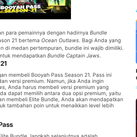
kan para pemainnya dengan hadirnya
Bundle
ason 21 bertema
Ocean Outlaws
. Bagi Anda yang
n di medan pertempuran, bundle ini wajib dimiliki.
 untuk mendapatkan
Bundle Captain Jaws
.
 21
an membeli Booyah Pass Season 21. Pass ini
is dan versi premium. Namun, jika Anda ingin
ws
, Anda harus membeli versi premium yang
da dapat memilih antara dua opsi premium, yaitu
ngan membeli Elite Bundle, Anda akan mendapatkan
uk tambahan poin untuk menaikkan level lebih
Pass
lite Bundle, langkah selanjutnya adalah