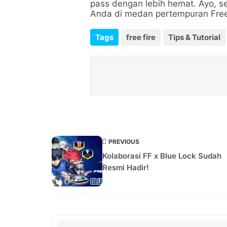
pass dengan lebih hemat. Ayo, s
Anda di medan pertempuran Free
Tags
free fire
Tips & Tutorial
PREVIOUS
Kolaborasi FF x Blue Lock Sudah
Resmi Hadir!