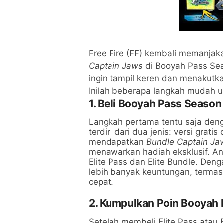
Free Fire (FF) kembali memanja
Captain Jaws
di Booyah Pass Se
ingin tampil keren dan menakutka
Inilah beberapa langkah mudah
1. Beli Booyah Pass Season
Langkah pertama tentu saja deng
terdiri dari dua jenis: versi grat
mendapatkan
Bundle Captain Ja
menawarkan hadiah eksklusif. An
Elite Pass dan Elite Bundle. De
lebih banyak keuntungan, termas
cepat.
2. Kumpulkan Poin Booyah 
Setelah membeli Elite Pass atau E