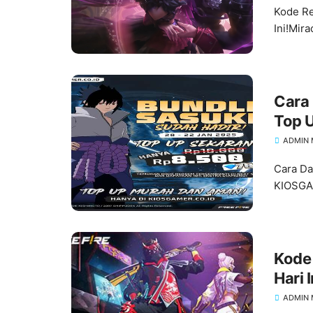
Kode Re
Ini!Mir
Cara
Top 
ADMIN 
Cara Da
KIOSGAM
Kode
Hari I
ADMIN 