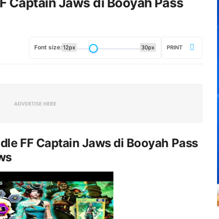
F Captain Jaws di Booyah Pass
Font size:
12px
30px
PRINT
le FF Captain Jaws di Booyah Pass
ws