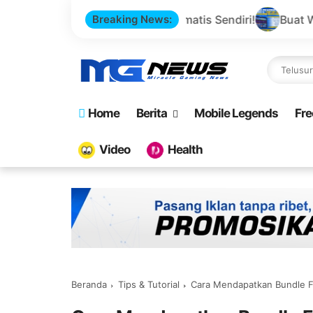
p Game Otomatis Sendiri!
Breaking News:
Buat Website Top Up Game S
Home
Berita
Mobile Legends
Fre
Video
Health
Beranda
Tips & Tutorial
Cara Mendapatkan Bundle F