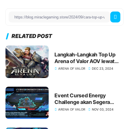
RELATED POST
Langkah-Langkah Top Up
Arena of Valor AOV lewat
ShopeePay yang Praktis dan
ARENA OF VALOR
DEC 23, 2024
Hemat
Event Cursed Energy
Challenge akan Segera
Hadir di AOV Special Grade
ARENA OF VALOR
NOV 03, 2024
Sorcerer