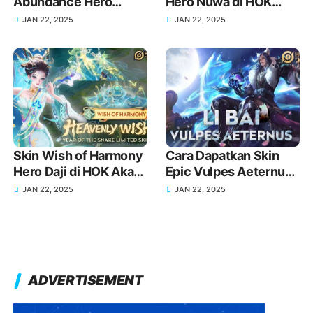
Abundance Hero
Hero Nuwa di HOK
Consort Yu di HOK
Akan Rilis Tanggal dan
JAN 22, 2025
JAN 22, 2025
Akan Rilis Tanggal dan
Detail Lengkap!
Detail Lengkap!
Skin Wish of Harmony
Cara Dapatkan Skin
Hero Daji di HOK Akan
Epic Vulpes Aeternus
Rilis Tanggal dan
Hero Li Bai di Honor of
JAN 22, 2025
JAN 22, 2025
Detail Lengkap!
Kings
ADVERTISEMENT