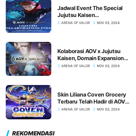
Jadwal Event The Special
Jujutsu Kaisen
Collaboration Event telah
ARENA OF VALOR
NOV 03, 2024
dimulai, Kolaborasi AOV x
Jujutsu Kaisen
Kolaborasi AOV x Jujutsu
Kaisen, Domain Expansion
Diaktifkan di AOV
ARENA OF VALOR
NOV 03, 2024
Skin Liliana Coven Grocery
Terbaru Telah Hadir di AOV
Review Skin terbaru dan Top
ARENA OF VALOR
NOV 03, 2024
Up di Miracle Gaming Store
REKOMENDASI