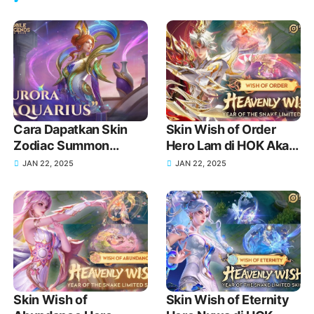
Cara Dapatkan Skin
Skin Wish of Order
Zodiac Summon
Hero Lam di HOK Akan
Aquarius Aurora MLBB
Rilis Tanggal dan
JAN 22, 2025
JAN 22, 2025
Terbaru
Detail Lengkap!
Skin Wish of
Skin Wish of Eternity