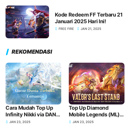
Kode Redeem FF Terbaru 21
Januari 2025 Hari Ini!
FREE FIRE
JAN 21, 2025
REKOMENDASI
Cara Mudah Top Up
Top Up Diamond
Infinity Nikki via DANA
Mobile Legends (ML)
untuk Koleksi Outfit
Pakai DANA, Harga
JAN 23, 2025
JAN 23, 2025
Impian Kamu
Murah dan Proses