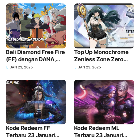
Cepat
Beli Diamond Free Fire
Top Up Monochrome
(FF) dengan DANA,
Zenless Zone Zero
Cepat dan Tanpa
(ZZZ) via DANA untuk
JAN 23, 2025
JAN 23, 2025
Ribet!
Dapatkan Skin Baru di
Versi 1.5!
Kode Redeem FF
Kode Redeem ML
Terbaru 23 Januari
Terbaru 23 Januari