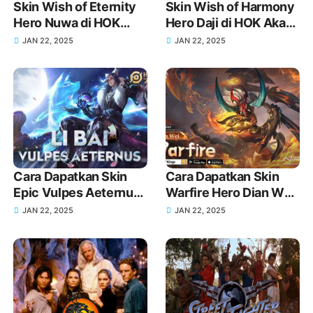
Skin Wish of Eternity
Skin Wish of Harmony
Hero Nuwa di HOK
Hero Daji di HOK Akan
Akan Rilis Tanggal dan
Rilis Tanggal dan
JAN 22, 2025
JAN 22, 2025
Detail Lengkap!
Detail Lengkap!
Cara Dapatkan Skin
Cara Dapatkan Skin
Epic Vulpes Aeternus
Warfire Hero Dian Wei
Hero Li Bai di Honor of
di Honor of Kings
JAN 22, 2025
JAN 22, 2025
Kings