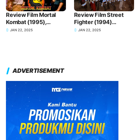
Review Film Mortal
Review Film Street
Kombat (1995),
Fighter (1994)
Sinopsis Jalan Cerita
Sinopsis dan Jalan
JAN 22, 2025
JAN 22, 2025
Movienya
Cerita yang Ikonik
ADVERTISEMENT