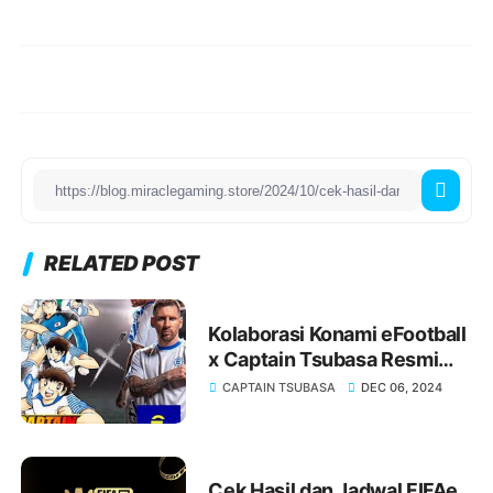
RELATED POST
Kolaborasi Konami eFootball
x Captain Tsubasa Resmi
Dirilis Dapatkan Kartu
CAPTAIN TSUBASA
DEC 06, 2024
Spesial!
Cek Hasil dan Jadwal FIFAe