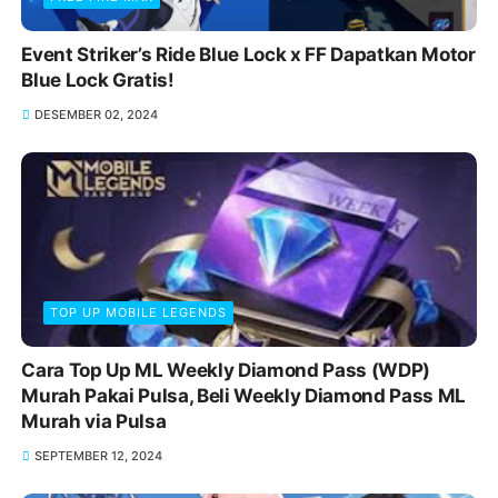
Event Striker’s Ride Blue Lock x FF Dapatkan Motor
Blue Lock Gratis!
DESEMBER 02, 2024
TOP UP MOBILE LEGENDS
Cara Top Up ML Weekly Diamond Pass (WDP)
Murah Pakai Pulsa, Beli Weekly Diamond Pass ML
Murah via Pulsa
SEPTEMBER 12, 2024