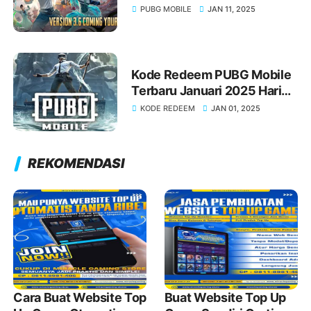
Kendaraan Panda, Senjata
PUBG MOBILE
JAN 11, 2025
Baru dan Lainnya
Kode Redeem PUBG Mobile
Terbaru Januari 2025 Hari
Ini!
KODE REDEEM
JAN 01, 2025
REKOMENDASI
Cara Buat Website Top
Buat Website Top Up