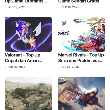
Up Game Otomatis
Game Sendiri Gratis
Sendiri!
Domain dan Harga
DEC 18, 2025
DEC 18, 2025
Lebih Murah!
Valorant - Top Up
Marvel Rivals - Top Up
Cepat dan Aman
Seru dan Praktis via
Menggunakan GoPay
GoPay
FEB 25, 2025
FEB 25, 2025