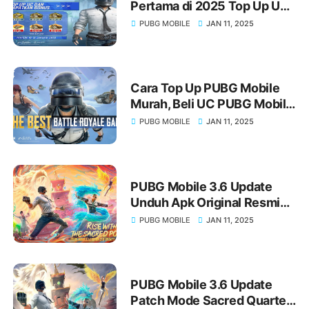
Pertama di 2025 Top Up UC
PUBG Mobile Januari 2025
PUBG MOBILE
JAN 11, 2025
Cara Top Up PUBG Mobile
Murah, Beli UC PUBG Mobile
Termurah Tanpa Biaya
PUBG MOBILE
JAN 11, 2025
Admin 2025
PUBG Mobile 3.6 Update
Unduh Apk Original Resmi
Berikut Panduan Cara Install
PUBG MOBILE
JAN 11, 2025
PUBG Mobile 3.6 Update
Patch Mode Sacred Quartet,