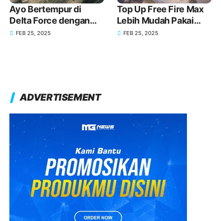
Ayo Bertempur di
Top Up Free Fire Max
Delta Force dengan
Lebih Mudah Pakai
Senjata Baru melalui
GoPay!
FEB 25, 2025
FEB 25, 2025
Top Up GoPay!
ADVERTISEMENT