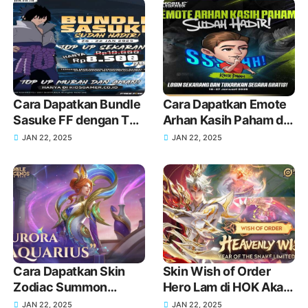
Cara Dapatkan Bundle
Cara Dapatkan Emote
Sasuke FF dengan Top
Arhan Kasih Paham di
Up di KIOSGAMER
MLBB Terbaru
JAN 22, 2025
JAN 22, 2025
Sekarang Juga!
Cara Dapatkan Skin
Skin Wish of Order
Zodiac Summon
Hero Lam di HOK Akan
Aquarius Aurora MLBB
Rilis Tanggal dan
JAN 22, 2025
JAN 22, 2025