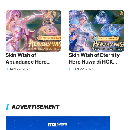
Terbaru
Detail Lengkap!
Skin Wish of
Skin Wish of Eternity
Abundance Hero
Hero Nuwa di HOK
Consort Yu di HOK
Akan Rilis Tanggal dan
JAN 22, 2025
JAN 22, 2025
Akan Rilis Tanggal dan
Detail Lengkap!
Detail Lengkap!
ADVERTISEMENT