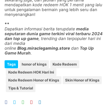
sekarang juga, dan jadilah yang pertama
mendapatkan
kode redeem HOK 1 menit yang lalu
untuk pengalaman bermain yang lebih seru dan
menyenangkan!
**
Dapatkan informasi berita terupdate
media
seputaran dunia game terkini viral terbaru 2024
dan top up game
, trending dan terpopuler hari ini
dari media
online
Blog.miraclegaming.store
dan
Top Up
Game Murah
.
Tags
honor of kings
Kode Redeem
Kode Redeem HOK Hari Ini
Kode Redeem Honor of Kings
Skin Honor of Kings
Tips & Tutorial