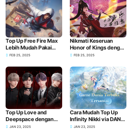
Top Up Free Fire Max
Nikmati Keseruan
Lebih Mudah Pakai
Honor of Kings dengan
GoPay!
Top Up melalui GoPay!
FEB 25, 2025
FEB 25, 2025
Top Up Love and
Cara Mudah Top Up
Deepspace dengan
Infinity Nikki via DANA
DANA, Dapatkan Item
untuk Koleksi Outfit
JAN 23, 2025
JAN 23, 2025