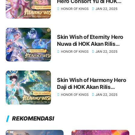
Hero Consort Yu di HOK
Akan Rilis Tanggal dan Detail
HONOR OF KINGS
JAN 22, 2025
Lengkap!
Skin Wish of Eternity Hero
Nuwa di HOK Akan Rilis
Tanggal dan Detail Lengkap!
HONOR OF KINGS
JAN 22, 2025
Skin Wish of Harmony Hero
Daji di HOK Akan Rilis
Tanggal dan Detail Lengkap!
HONOR OF KINGS
JAN 22, 2025
REKOMENDASI