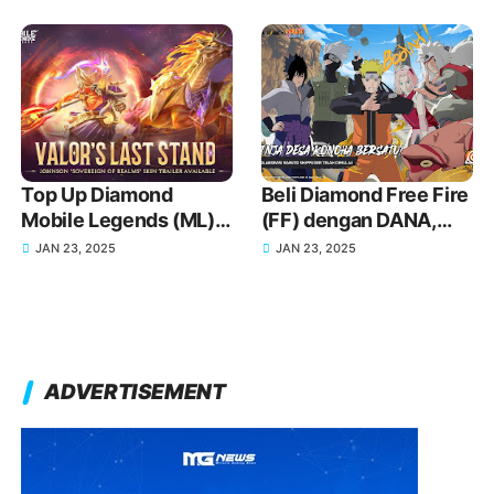
Eksklusif Lebih Mudah
Impian Kamu
Top Up Diamond
Beli Diamond Free Fire
Mobile Legends (ML)
(FF) dengan DANA,
Pakai DANA, Harga
Cepat dan Tanpa
JAN 23, 2025
JAN 23, 2025
Murah dan Proses
Ribet!
Cepat
ADVERTISEMENT