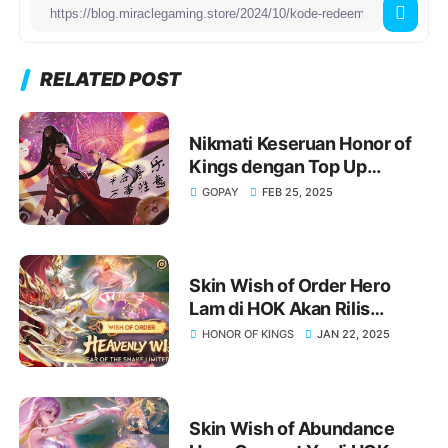
RELATED POST
Nikmati Keseruan Honor of
Kings dengan Top Up
melalui GoPay!
GOPAY
FEB 25, 2025
Skin Wish of Order Hero
Lam di HOK Akan Rilis
Tanggal dan Detail Lengkap!
HONOR OF KINGS
JAN 22, 2025
Skin Wish of Abundance