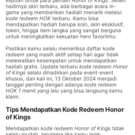
kejutan untuk para pemain
Honor of Kings
. Selain
hadirnya
skin
terbaru, ada berbagai acara in-
game yang memberikan hadiah menarik melalui
kode redeem HOK terbaru
. Kamu bisa
mendapatkan hadiah berupa koin,
skin
eksklusif,
token
, hingga item langka yang sangat berguna
untuk meningkatkan kekuatan hero favoritmu.
Pastikan kamu selalu memeriksa daftar
kode
redeem
yang masih aktif setiap hari agar tidak
melewatkan kesempatan untuk mendapatkan
hadiah gratis. Update terbaru
kode redeem Honor
of Kings
selalu dihadirkan pada event-event
khusus, dan kali ini, 13 Oktober 2024 menjadi
tanggal penting dengan adanya
kode redeem
HOK 1 menit yang lalu
yang bisa langsung kamu
klaim.
Tips Mendapatkan Kode Redeem Honor
of Kings
Mendapatkan
kode redeem Honor of Kings
tidak
selalu mudah, terutama jika kamu ingin