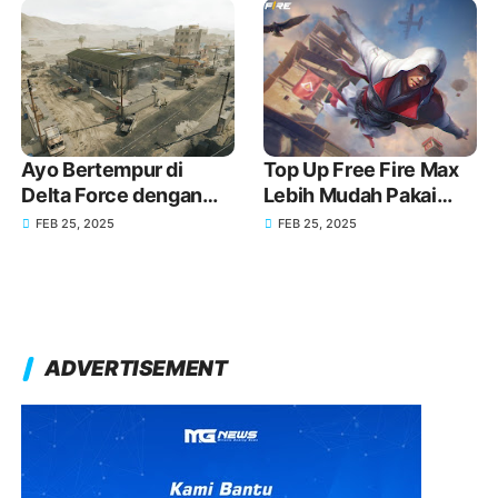
Ayo Bertempur di
Top Up Free Fire Max
Delta Force dengan
Lebih Mudah Pakai
Senjata Baru melalui
GoPay!
FEB 25, 2025
FEB 25, 2025
Top Up GoPay!
ADVERTISEMENT