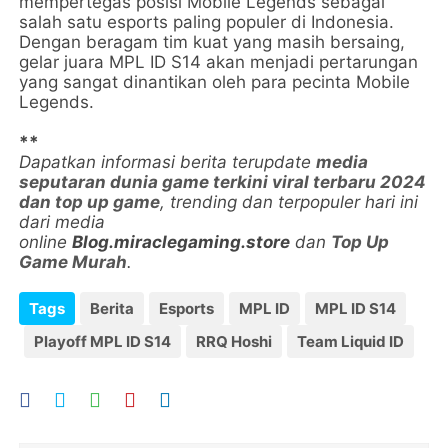
mempertegas posisi Mobile Legends sebagai
salah satu esports paling populer di Indonesia.
Dengan beragam tim kuat yang masih bersaing,
gelar juara MPL ID S14 akan menjadi pertarungan
yang sangat dinantikan oleh para pecinta Mobile
Legends.
**
Dapatkan informasi berita terupdate
media
seputaran dunia game terkini viral terbaru 2024
dan top up game
, trending dan terpopuler hari ini
dari media
online
Blog.miraclegaming.store
dan
Top Up
Game Murah
.
Tags
Berita
Esports
MPL ID
MPL ID S14
Playoff MPL ID S14
RRQ Hoshi
Team Liquid ID