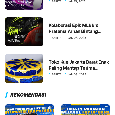
2025, Kolaborasi Esports
BERITA
JAN 15, 2025
yang Spektakuler!
Kolaborasi Epik MLBB x
Pratama Arhan Bintang
Sepak Bola Indonesia, akan
BERITA
JAN 08, 2025
Segera Dimulai Mental
Juara!
Toko Kue Jakarta Barat Enak
Paling Mantap Terima
Pesanan Toko Kue Lanny
BERITA
JAN 08, 2025
Home Made
REKOMENDASI