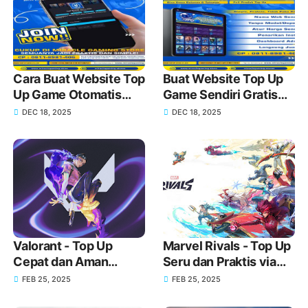
Cara Buat Website Top
Buat Website Top Up
Up Game Otomatis
Game Sendiri Gratis
Sendiri!
Domain dan Harga
DEC 18, 2025
DEC 18, 2025
Lebih Murah!
Valorant - Top Up
Marvel Rivals - Top Up
Cepat dan Aman
Seru dan Praktis via
Menggunakan GoPay
GoPay
FEB 25, 2025
FEB 25, 2025