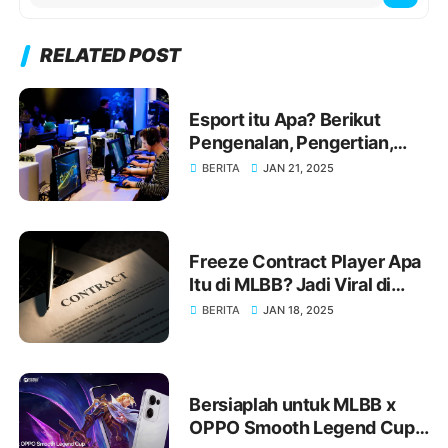
RELATED POST
Esport itu Apa? Berikut
Pengenalan, Pengertian,
Perkembangan, dan Jenjang
BERITA
JAN 21, 2025
Apa yang Didapat
Kedepannya?
Freeze Contract Player Apa
Itu di MLBB? Jadi Viral di
Dunia Esports!
BERITA
JAN 18, 2025
Bersiaplah untuk MLBB x
OPPO Smooth Legend Cup