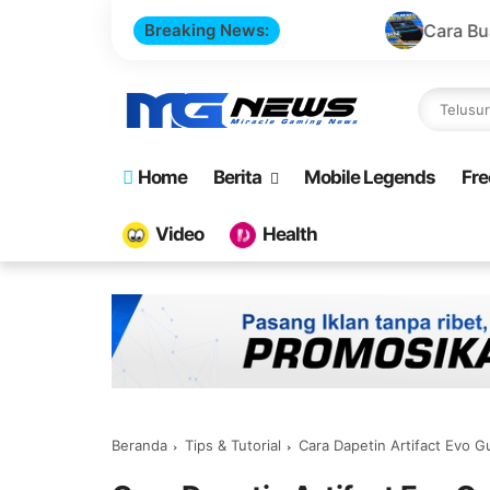
Breaking News:
Cara Buat Website Top Up 
Home
Berita
Mobile Legends
Fre
Video
Health
Beranda
Tips & Tutorial
Cara Dapetin Artifact Evo 