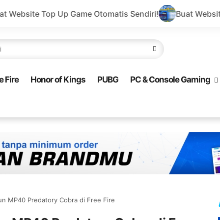
Game Otomatis Sendiri!
Buat Website Top Up Game Sen
e Fire
Honor of Kings
PUBG
PC & Console Gaming
Gun MP40 Predatory Cobra di Free Fire