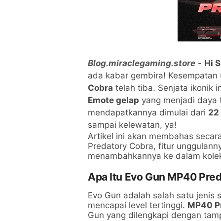
Blog.miraclegaming.store
-
Hi 
ada kabar gembira! Kesempatan 
Cobra
telah tiba. Senjata ikonik
Emote gelap
yang menjadi daya t
mendapatkannya dimulai dari
22
sampai kelewatan, ya!
Artikel ini akan membahas seca
Predatory Cobra, fitur unggulann
menambahkannya ke dalam koleks
Apa Itu Evo Gun MP40 Pre
Evo Gun adalah salah satu jenis 
mencapai level tertinggi.
MP40 Pr
Gun yang dilengkapi dengan tampi