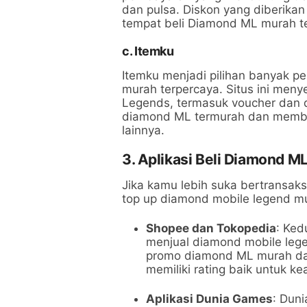
dan pulsa. Diskon yang diberikan
tempat beli Diamond ML murah t
c.
Itemku
Itemku menjadi pilihan banyak p
murah terpercaya. Situs ini men
Legends, termasuk voucher dan 
diamond ML termurah dan memba
lainnya.
3. Aplikasi Beli Diamond 
Jika kamu lebih suka bertransaks
top up diamond mobile legend m
Shopee dan Tokopedia
: Ked
menjual diamond mobile leg
promo diamond ML murah dan
memiliki rating baik untuk k
Aplikasi Dunia Games
: Dun