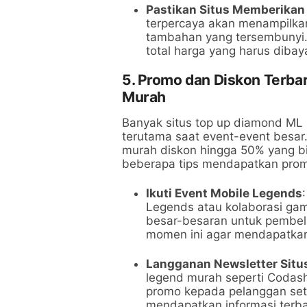
Pastikan Situs Memberikan
terpercaya akan menampilkan
tambahan yang tersembunyi.
total harga yang harus dibaya
5. Promo dan Diskon Terba
Murah
Banyak situs top up diamond ML
terutama saat event-event bes
murah diskon hingga 50% yang bia
beberapa tips mendapatkan prom
Ikuti Event Mobile Legends
Legends atau kolaborasi gam
besar-besaran untuk pembel
momen ini agar mendapatkan
Langganan Newsletter Situ
legend murah seperti Codas
promo kepada pelanggan set
mendapatkan informasi ter