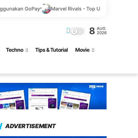
Marvel Rivals - Top Up Seru dan Praktis via GoPay
A
8
AUG
2026
Techno
Tips & Tutorial
Movie
ADVERTISEMENT