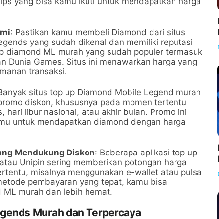
ips yang bisa kamu ikuti untuk mendapatkan harga
smi
: Pastikan kamu membeli Diamond dari situs
Legends yang sudah dikenal dan memiliki reputasi
 up diamond ML murah yang sudah populer termasuk
an Dunia Games. Situs ini menawarkan harga yang
manan transaksi.
 Banyak situs top up Diamond Mobile Legend murah
 promo diskon, khususnya pada momen tertentu
 hari libur nasional, atau akhir bulan. Promo ini
amu untuk mendapatkan diamond dengan harga
yang Mendukung Diskon
: Beberapa aplikasi top up
atau Unipin sering memberikan potongan harga
rtentu, misalnya menggunakan e-wallet atau pulsa
metode pembayaran yang tepat, kamu bisa
 ML murah dan lebih hemat.
egends Murah dan Terpercaya