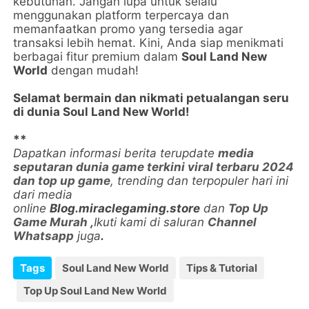
kebutuhan. Jangan lupa untuk selalu
menggunakan platform terpercaya dan
memanfaatkan promo yang tersedia agar
transaksi lebih hemat. Kini, Anda siap menikmati
berbagai fitur premium dalam
Soul Land New
World
dengan mudah!
Selamat bermain dan nikmati petualangan seru
di dunia Soul Land New World!
**
Dapatkan informasi berita terupdate
media
seputaran dunia game terkini viral terbaru 2024
dan top up game
, trending dan terpopuler hari ini
dari media
online
Blog.miraclegaming.store
dan
Top Up
Game Murah
,
Ikuti kami di saluran
Channel
Whatsapp
juga
.
Tags
Soul Land New World
Tips & Tutorial
Top Up Soul Land New World