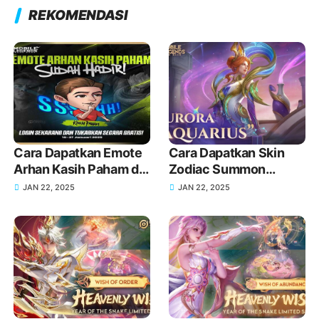
REKOMENDASI
Cara Dapatkan Emote
Cara Dapatkan Skin
Arhan Kasih Paham di
Zodiac Summon
MLBB Terbaru
Aquarius Aurora MLBB
JAN 22, 2025
JAN 22, 2025
Terbaru