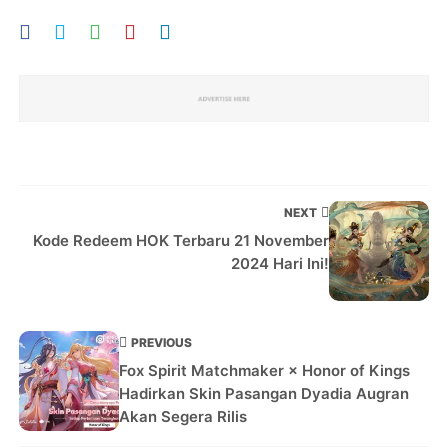
NEXT
Kode Redeem HOK Terbaru 21 November
2024 Hari Ini!
PREVIOUS
Fox Spirit Matchmaker × Honor of Kings
Hadirkan Skin Pasangan Dyadia Augran
Akan Segera Rilis