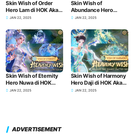
Skin Wish of Order
Skin Wish of
Hero Lam di HOK Akan
Abundance Hero
Rilis Tanggal dan
Consort Yu di HOK
JAN 22, 2025
JAN 22, 2025
Detail Lengkap!
Akan Rilis Tanggal dan
Detail Lengkap!
Skin Wish of Eternity
Skin Wish of Harmony
Hero Nuwa di HOK
Hero Daji di HOK Akan
Akan Rilis Tanggal dan
Rilis Tanggal dan
JAN 22, 2025
JAN 22, 2025
Detail Lengkap!
Detail Lengkap!
ADVERTISEMENT