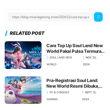
RELATED POST
Cara Top Up Soul Land New
World Pakai Pulsa Termurah,
Beli Voucher Soul Land New
SOUL LAND NEW
NOV 20,
World Murah Via Pulsa
WORLD
2024
Pra-Registrasi Soul Land:
New World Resmi Dibuka,
Daftar Sekarang!
PC & CONSOLE
SEPT 13,
GAMING
2024