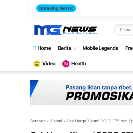
Breaking News:
Cara Buat W
Home
Berita
Mobile Legends
Fre
Video
Health
Beranda
Xiaomi
Cek Harga Xiaomi POCO C75 dan Sp