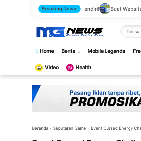
ame Otomatis Sendiri!
Breaking News:
Buat Website Top Up Game Sendi
Home
Berita
Mobile Legends
Fre
Video
Health
Beranda
Seputaran Game
Event Cursed Energy Cha