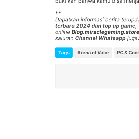
buktikan bahwa kamu bisa menjad
**
Dapatkan informasi berita terup
terbaru 2024 dan top up game
,
online
Blog.miraclegaming.stor
saluran
Channel Whatsapp
juga
Tags
Arena of Valor
PC & Con