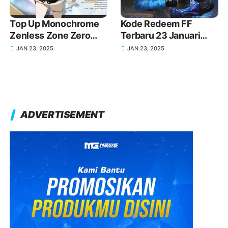
Top Up Monochrome
Kode Redeem FF
Zenless Zone Zero
Terbaru 23 Januari
(ZZZ) via DANA untuk
2025 Hari Ini!
JAN 23, 2025
JAN 23, 2025
Dapatkan Skin Baru di
Versi 1.5!
ADVERTISEMENT