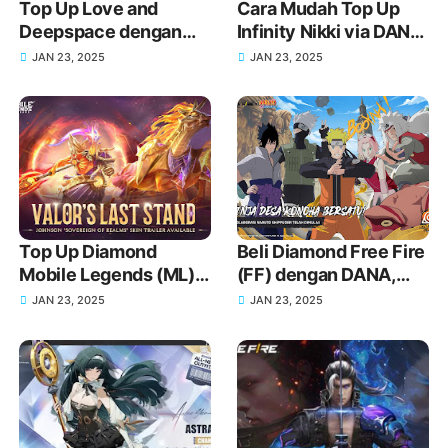
Top Up Love and
Cara Mudah Top Up
Deepspace dengan
Infinity Nikki via DANA
DANA, Dapatkan Item
untuk Koleksi Outfit
JAN 23, 2025
JAN 23, 2025
Eksklusif Lebih Mudah
Impian Kamu
Top Up Diamond
Beli Diamond Free Fire
Mobile Legends (ML)
(FF) dengan DANA,
Pakai DANA, Harga
Cepat dan Tanpa
JAN 23, 2025
JAN 23, 2025
Murah dan Proses
Ribet!
Cepat