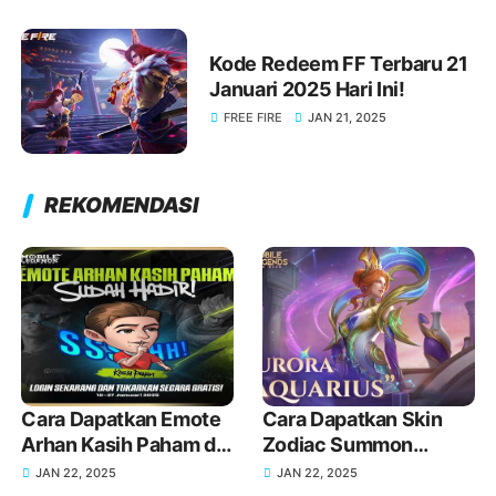
Kode Redeem FF Terbaru 21
Januari 2025 Hari Ini!
FREE FIRE
JAN 21, 2025
REKOMENDASI
Cara Dapatkan Emote
Cara Dapatkan Skin
Arhan Kasih Paham di
Zodiac Summon
MLBB Terbaru
Aquarius Aurora MLBB
JAN 22, 2025
JAN 22, 2025
Terbaru