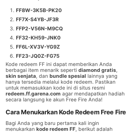
FF8W-3K5B-PK20
FF7X-S4YB-JF3R
FFP2-V56N-M9CQ
FF32-KH59-JNK0
FF6L-XV3V-YG9Z
FF23-JQ0Z-FG75
Kode redeem FF ini dapat memberikan Anda
berbagai item menarik seperti
diamond gratis
,
skin senjata
, dan
bundle spesial
lainnya yang
hanya tersedia melalui kode redeem. Pastikan
untuk memasukkan kode ini di situs resmi
redeem.ff.garena.com
agar mendapatkan hadiah
secara langsung ke akun Free Fire Anda!
Cara Menukarkan Kode Redeem Free Fire
Bagi Anda yang baru pertama kali ingin
menukarkan
kode redeem FF
, berikut adalah