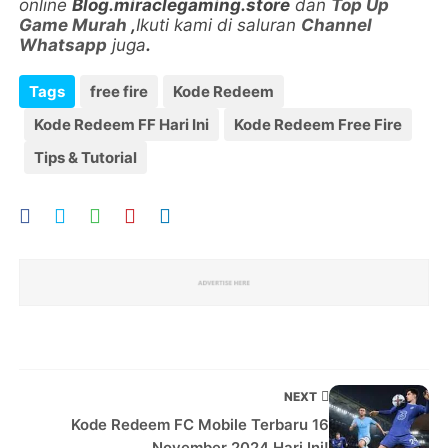
online
Blog.miraclegaming.store
dan
Top Up
Game Murah
,
Ikuti kami di saluran
Channel
Whatsapp
juga
.
Tags
free fire
Kode Redeem
Kode Redeem FF Hari Ini
Kode Redeem Free Fire
Tips & Tutorial
NEXT
Kode Redeem FC Mobile Terbaru 16
November 2024 Hari Ini!