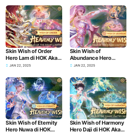
Skin Wish of Order
Skin Wish of
Hero Lam di HOK Akan
Abundance Hero
Rilis Tanggal dan
Consort Yu di HOK
JAN 22, 2025
JAN 22, 2025
Detail Lengkap!
Akan Rilis Tanggal dan
Detail Lengkap!
Skin Wish of Eternity
Skin Wish of Harmony
Hero Nuwa di HOK
Hero Daji di HOK Akan