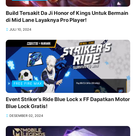
Build Tersakit Da Ji Honor of Kings Untuk Bermain
di Mid Lane Layaknya Pro Player!
JULI 10, 2024
FREE FIRE MAX
Event Striker’s Ride Blue Lock x FF Dapatkan Motor
Blue Lock Gratis!
DESEMBER 02, 2024