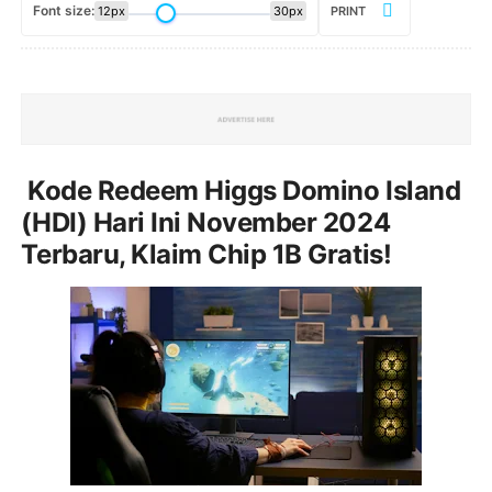
Font size:
12px
30px
PRINT
Kode Redeem Higgs Domino Island
(HDI) Hari Ini November 2024
Terbaru, Klaim Chip 1B Gratis!