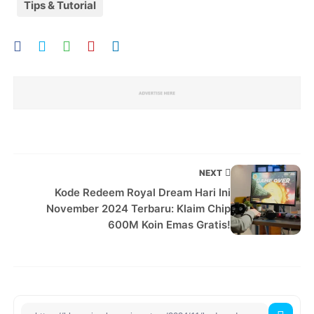
Tips & Tutorial
NEXT
Kode Redeem Royal Dream Hari Ini
November 2024 Terbaru: Klaim Chip
600M Koin Emas Gratis!