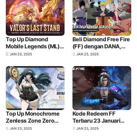
Top Up Diamond
Beli Diamond Free Fire
Mobile Legends (ML)
(FF) dengan DANA,
Pakai DANA, Harga
Cepat dan Tanpa
JAN 23, 2025
JAN 23, 2025
Murah dan Proses
Ribet!
Cepat
Top Up Monochrome
Kode Redeem FF
Zenless Zone Zero
Terbaru 23 Januari
(ZZZ) via DANA untuk
2025 Hari Ini!
JAN 23, 2025
JAN 23, 2025
Dapatkan Skin Baru di