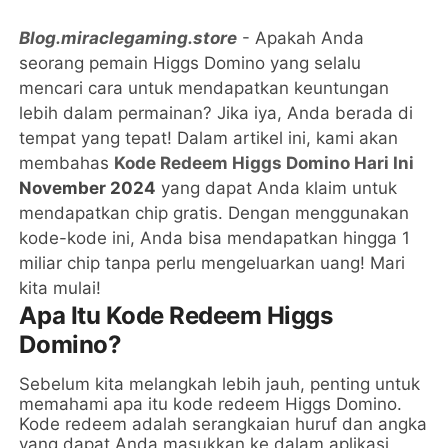
Blog.miraclegaming.store
- Apakah Anda
seorang pemain Higgs Domino yang selalu
mencari cara untuk mendapatkan keuntungan
lebih dalam permainan? Jika iya, Anda berada di
tempat yang tepat! Dalam artikel ini, kami akan
membahas
Kode Redeem Higgs Domino Hari Ini
November 2024
yang dapat Anda klaim untuk
mendapatkan chip gratis. Dengan menggunakan
kode-kode ini, Anda bisa mendapatkan hingga 1
miliar chip tanpa perlu mengeluarkan uang! Mari
kita mulai!
Apa Itu Kode Redeem Higgs
Domino?
Sebelum kita melangkah lebih jauh, penting untuk
memahami apa itu kode redeem Higgs Domino.
Kode redeem adalah serangkaian huruf dan angka
yang dapat Anda masukkan ke dalam aplikasi