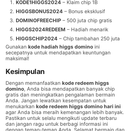
KODE1HIGGS2024
– Klaim chip 1B
HIGGSBONUS2024
– Bonus eksklusif
DOMINOFREECHIP
– 500 juta chip gratis
HIGGS2024REDEEM
– Hadiah menarik
HIGGSCHIP2024
– Chip tambahan 250 juta
Gunakan
kode hadiah higgs domino
ini
secepatnya untuk mendapatkan keuntungan
maksimal!
Kesimpulan
Dengan memanfaatkan
kode redeem higgs
domino
, Anda bisa mendapatkan banyak chip
gratis dan meningkatkan pengalaman bermain
Anda. Jangan lewatkan kesempatan untuk
menukarkan
kode redeem higgs domino hari ini
agar Anda bisa meraih kemenangan lebih banyak.
Pastikan untuk selalu mengikuti update terbaru
dan jangan ragu untuk berbagi informasi ini
dengan teman-teman Anda. Selamat bermain dan