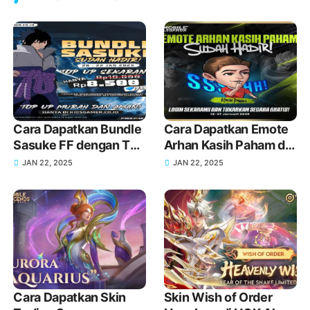
Cara Dapatkan Bundle
Cara Dapatkan Emote
Sasuke FF dengan Top
Arhan Kasih Paham di
Up di KIOSGAMER
MLBB Terbaru
JAN 22, 2025
JAN 22, 2025
Sekarang Juga!
Cara Dapatkan Skin
Skin Wish of Order