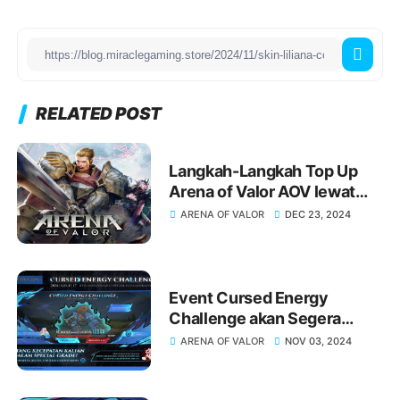
RELATED POST
Langkah-Langkah Top Up
Arena of Valor AOV lewat
ShopeePay yang Praktis dan
ARENA OF VALOR
DEC 23, 2024
Hemat
Event Cursed Energy
Challenge akan Segera
Hadir di AOV Special Grade
ARENA OF VALOR
NOV 03, 2024
Sorcerer