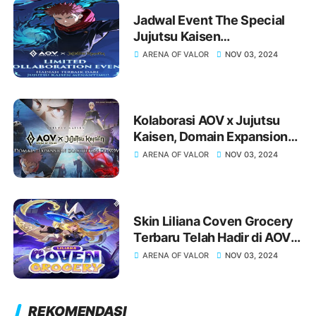
Jadwal Event The Special
Jujutsu Kaisen
Collaboration Event telah
ARENA OF VALOR
NOV 03, 2024
dimulai, Kolaborasi AOV x
Jujutsu Kaisen
Kolaborasi AOV x Jujutsu
Kaisen, Domain Expansion
Diaktifkan di AOV
ARENA OF VALOR
NOV 03, 2024
Skin Liliana Coven Grocery
Terbaru Telah Hadir di AOV
Review Skin terbaru dan Top
ARENA OF VALOR
NOV 03, 2024
Up di Miracle Gaming Store
REKOMENDASI