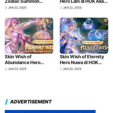
Zodiac Summon
Hero Lam di HOK Akan
Aquarius Aurora MLBB
Rilis Tanggal dan
JAN 22, 2025
JAN 22, 2025
Terbaru
Detail Lengkap!
Skin Wish of
Skin Wish of Eternity
Abundance Hero
Hero Nuwa di HOK
Consort Yu di HOK
Akan Rilis Tanggal dan
JAN 22, 2025
JAN 22, 2025
Akan Rilis Tanggal dan
Detail Lengkap!
Detail Lengkap!
ADVERTISEMENT