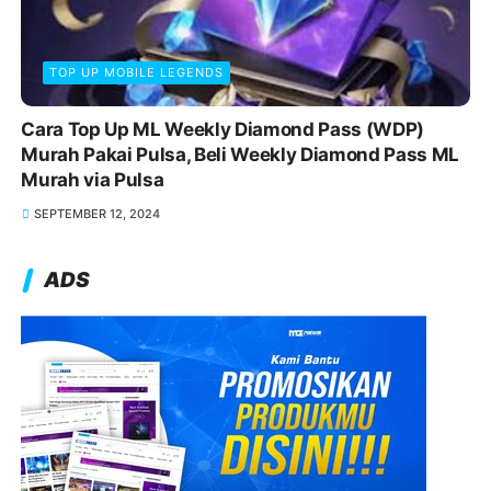
TOP UP MOBILE LEGENDS
Cara Top Up ML Weekly Diamond Pass (WDP)
Murah Pakai Pulsa, Beli Weekly Diamond Pass ML
Murah via Pulsa
SEPTEMBER 12, 2024
ADS