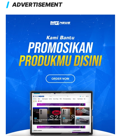
ADVERTISEMENT