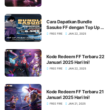
Cara Dapatkan Bundle
Sasuke FF dengan Top Up di
KIOSGAMER Sekarang Juga!
FREE FIRE
JAN 22, 2025
Kode Redeem FF Terbaru 22
Januari 2025 Hari Ini!
FREE FIRE
JAN 22, 2025
Kode Redeem FF Terbaru 21
Januari 2025 Hari Ini!
FREE FIRE
JAN 21, 2025