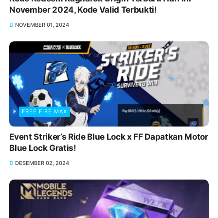
November 2024, Kode Valid Terbukti!
NOVEMBER 01, 2024
FREE FIRE MAX
Event Striker’s Ride Blue Lock x FF Dapatkan Motor
Blue Lock Gratis!
DESEMBER 02, 2024