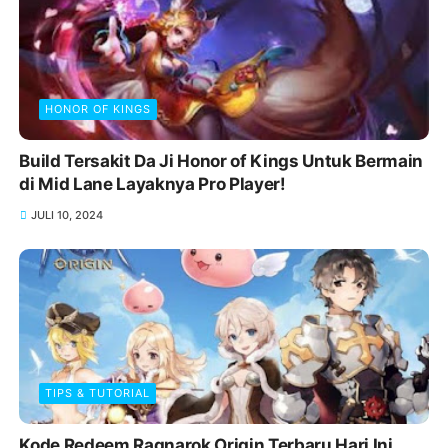
HONOR OF KINGS
Build Tersakit Da Ji Honor of Kings Untuk Bermain
di Mid Lane Layaknya Pro Player!
JULI 10, 2024
TIPS & TUTORIAL
Kode Redeem Ragnarok Origin Terbaru Hari Ini