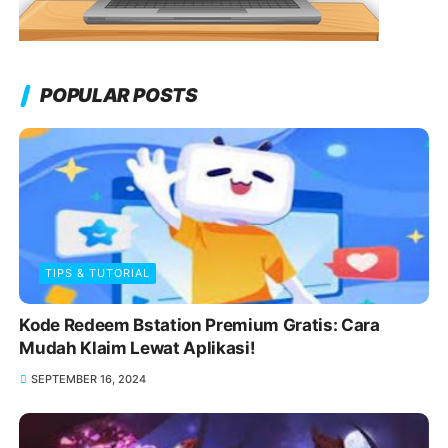
POPULAR POSTS
TIPS & TUTORIAL
Kode Redeem Bstation Premium Gratis: Cara
Mudah Klaim Lewat Aplikasi!
SEPTEMBER 16, 2024