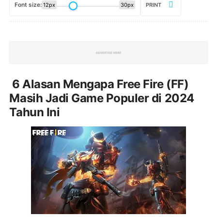
Font size:
12px
30px
PRINT
6 Alasan Mengapa Free Fire (FF)
Masih Jadi Game Populer di 2024
Tahun Ini