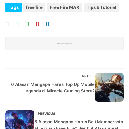
Tags
free fire
Free Fire MAX
Tips & Tutorial
NEXT
6 Alasan Mengapa Harus Top Up Mobile
Legends di Miracle Gaming Store?
PREVIOUS
6 Alasan Mengapa Harus Beli Membership
Mingguan Free Fire? Berikut Alasannya!