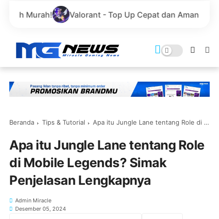
Valorant - Top Up Cepat dan Aman Menggunakan GoPay
Beranda
Tips & Tutorial
Apa itu Jungle Lane tentang Role di Mobile Legends? Simak Penjelasan Lengkapnya
Apa itu Jungle Lane tentang Role
di Mobile Legends? Simak
Penjelasan Lengkapnya
Admin Miracle
Desember 05, 2024