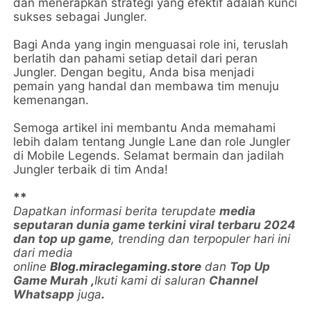
dan menerapkan strategi yang efektif adalah kunci
sukses sebagai Jungler.
Bagi Anda yang ingin menguasai role ini, teruslah
berlatih dan pahami setiap detail dari peran
Jungler. Dengan begitu, Anda bisa menjadi
pemain yang handal dan membawa tim menuju
kemenangan.
Semoga artikel ini membantu Anda memahami
lebih dalam tentang Jungle Lane dan role Jungler
di Mobile Legends. Selamat bermain dan jadilah
Jungler terbaik di tim Anda!
**
Dapatkan informasi berita terupdate
media
seputaran dunia game terkini viral terbaru 2024
dan top up game
, trending dan terpopuler hari ini
dari media
online
Blog.miraclegaming.store
dan
Top Up
Game Murah
,
Ikuti kami di saluran
Channel
Whatsapp
juga
.