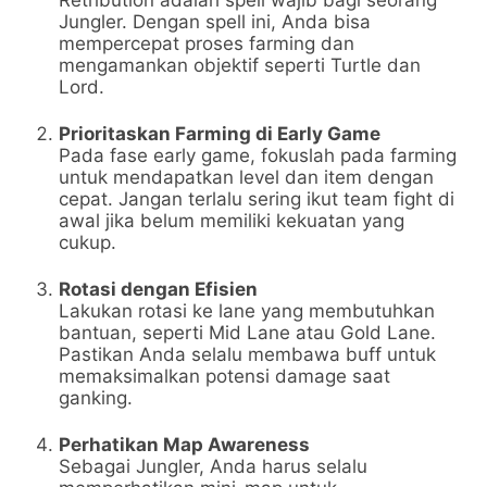
Retribution adalah spell wajib bagi seorang
Jungler. Dengan spell ini, Anda bisa
mempercepat proses farming dan
mengamankan objektif seperti Turtle dan
Lord.
Prioritaskan Farming di Early Game
Pada fase early game, fokuslah pada farming
untuk mendapatkan level dan item dengan
cepat. Jangan terlalu sering ikut team fight di
awal jika belum memiliki kekuatan yang
cukup.
Rotasi dengan Efisien
Lakukan rotasi ke lane yang membutuhkan
bantuan, seperti Mid Lane atau Gold Lane.
Pastikan Anda selalu membawa buff untuk
memaksimalkan potensi damage saat
ganking.
Perhatikan Map Awareness
Sebagai Jungler, Anda harus selalu