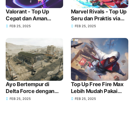
Valorant - Top Up
Marvel Rivals - Top Up
Cepat dan Aman
Seru dan Praktis via
Menggunakan GoPay
GoPay
FEB 25, 2025
FEB 25, 2025
Ayo Bertempur di
Top Up Free Fire Max
Delta Force dengan
Lebih Mudah Pakai
Senjata Baru melalui
GoPay!
FEB 25, 2025
FEB 25, 2025
Top Up GoPay!