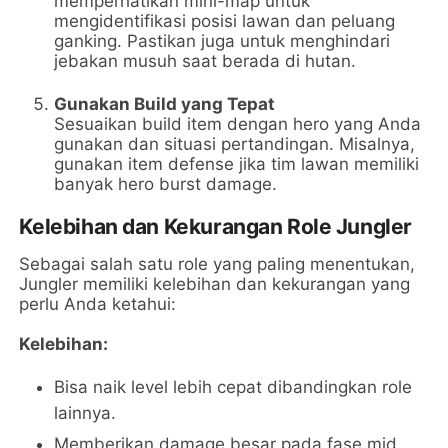
memperhatikan mini-map untuk
mengidentifikasi posisi lawan dan peluang
ganking. Pastikan juga untuk menghindari
jebakan musuh saat berada di hutan.
Gunakan Build yang Tepat
Sesuaikan build item dengan hero yang Anda
gunakan dan situasi pertandingan. Misalnya,
gunakan item defense jika tim lawan memiliki
banyak hero burst damage.
Kelebihan dan Kekurangan Role Jungler
Sebagai salah satu role yang paling menentukan,
Jungler memiliki kelebihan dan kekurangan yang
perlu Anda ketahui:
Kelebihan:
Bisa naik level lebih cepat dibandingkan role
lainnya.
Memberikan damage besar pada fase mid