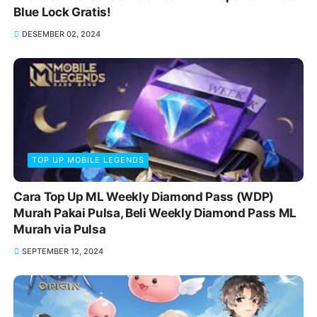
Blue Lock Gratis!
DESEMBER 02, 2024
TOP UP MOBILE LEGENDS
Cara Top Up ML Weekly Diamond Pass (WDP)
Murah Pakai Pulsa, Beli Weekly Diamond Pass ML
Murah via Pulsa
SEPTEMBER 12, 2024