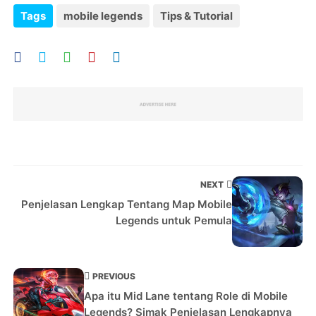
Tags
mobile legends
Tips & Tutorial
NEXT
Penjelasan Lengkap Tentang Map Mobile
Legends untuk Pemula
PREVIOUS
Apa itu Mid Lane tentang Role di Mobile
Legends? Simak Penjelasan Lengkapnya