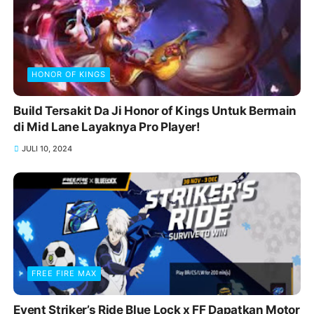
HONOR OF KINGS
Build Tersakit Da Ji Honor of Kings Untuk Bermain
di Mid Lane Layaknya Pro Player!
JULI 10, 2024
FREE FIRE MAX
Event Striker’s Ride Blue Lock x FF Dapatkan Motor