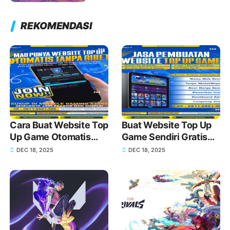
REKOMENDASI
Cara Buat Website Top
Buat Website Top Up
Up Game Otomatis
Game Sendiri Gratis
Sendiri!
Domain dan Harga
DEC 18, 2025
DEC 18, 2025
Lebih Murah!