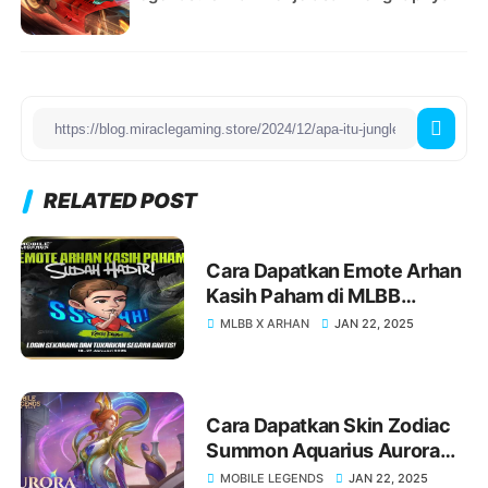
RELATED POST
Cara Dapatkan Emote Arhan
Kasih Paham di MLBB
Terbaru
MLBB X ARHAN
JAN 22, 2025
Cara Dapatkan Skin Zodiac
Summon Aquarius Aurora
MLBB Terbaru
MOBILE LEGENDS
JAN 22, 2025