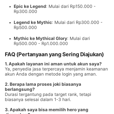
Epic ke Legend
: Mulai dari Rp150.000 -
Rp300.000
Legend ke Mythic
: Mulai dari Rp300.000 -
Rp500.000
Mythic ke Mythical Glory
: Mulai dari
Rp500.000 - Rp1.000.000
FAQ (Pertanyaan yang Sering Diajukan)
1. Apakah layanan ini aman untuk akun saya?
Ya, penyedia jasa terpercaya menjamin keamanan
akun Anda dengan metode login yang aman.
2. Berapa lama proses joki biasanya
berlangsung?
Durasi tergantung pada target rank, tetapi
biasanya selesai dalam 1-3 hari.
3. Apakah saya bisa memilih hero yang