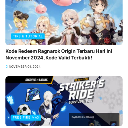
TIPS & TUTORIAL
Kode Redeem Ragnarok Origin Terbaru Hari Ini
November 2024, Kode Valid Terbukti!
NOVEMBER 01, 2024
FREE FIRE MAX