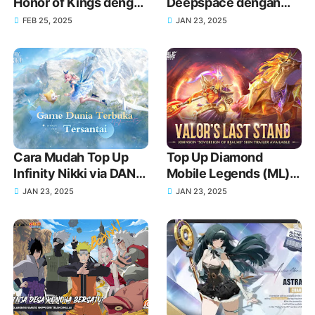
Honor of Kings dengan
Deepspace dengan
Top Up melalui GoPay!
DANA, Dapatkan Item
FEB 25, 2025
JAN 23, 2025
Eksklusif Lebih Mudah
Cara Mudah Top Up
Top Up Diamond
Infinity Nikki via DANA
Mobile Legends (ML)
untuk Koleksi Outfit
Pakai DANA, Harga
JAN 23, 2025
JAN 23, 2025
Impian Kamu
Murah dan Proses
Cepat