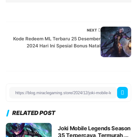
NEXT
Kode Redeem ML Terbaru 25 Desember
2024 Hari Ini Spesial Bonus Natal
RELATED POST
Joki Mobile Legends Season
35 Terpercaya, Termurah,