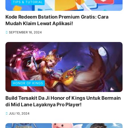
TIPS & TUTORIAL
Kode Redeem Bstation Premium Gratis: Cara
Mudah Klaim Lewat Aplikasi!
SEPTEMBER 16, 2024
HONOR OF KINGS
Build Tersakit Da Ji Honor of Kings Untuk Bermain
di Mid Lane Layaknya Pro Player!
JULI 10, 2024