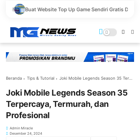
Website Top Up Game Sendiri Gratis Domain dan Harga Leb
Beranda
Tips & Tutorial
Joki Mobile Legends Season 35 Terpercaya, Termurah, dan Profesional
Joki Mobile Legends Season 35
Terpercaya, Termurah, dan
Profesional
Admin Miracle
Desember 24, 2024