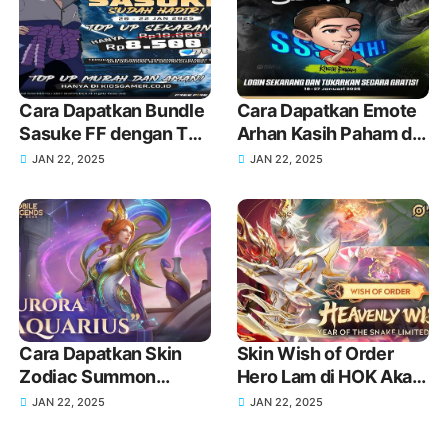
Cara Dapatkan Bundle
Cara Dapatkan Emote
Sasuke FF dengan Top
Arhan Kasih Paham di
Up di KIOSGAMER
MLBB Terbaru
JAN 22, 2025
JAN 22, 2025
Sekarang Juga!
Cara Dapatkan Skin
Skin Wish of Order
Zodiac Summon
Hero Lam di HOK Akan
Aquarius Aurora MLBB
Rilis Tanggal dan
JAN 22, 2025
JAN 22, 2025
Terbaru
Detail Lengkap!