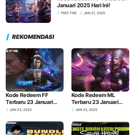
Januari 2025 Hari Ini!
FREE FIRE
JAN 21, 2025
REKOMENDASI
Kode Redeem FF
Kode Redeem ML
Terbaru 23 Januari
Terbaru 23 Januari
2025 Hari Ini!
2025 Hari Ini!
JAN 23, 2025
JAN 23, 2025