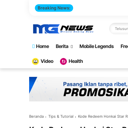
Breaking News:
Cara Buat W
Home
Berita
Mobile Legends
Fre
Video
Health
Beranda
Tips & Tutorial
Kode Redeem Honkai Star Ra