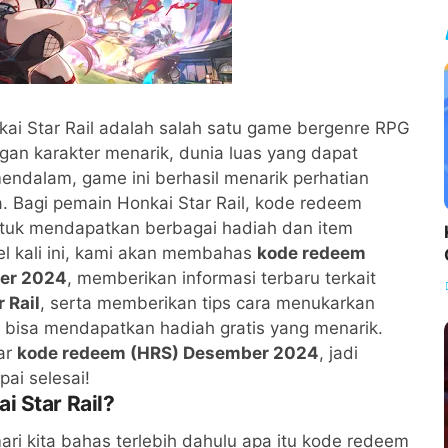
ai Star Rail adalah salah satu game bergenre RPG
ngan karakter menarik, dunia luas yang dapat
g mendalam, game ini berhasil menarik perhatian
. Bagi pemain Honkai Star Rail, kode redeem
untuk mendapatkan berbagai hadiah dan item
kel kali ini, kami akan membahas
kode redeem
ber 2024
, memberikan informasi terbaru terkait
 Rail
, serta memberikan tips cara menukarkan
bisa mendapatkan hadiah gratis yang menarik.
ar
kode redeem (HRS) Desember 2024
, jadi
i selesai!
i Star Rail?
ri kita bahas terlebih dahulu apa itu kode redeem