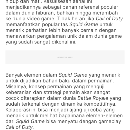
hidup dan mati. Kesuksesan serial ini
menjadikannya sebagai bahan referensi populer
dalam dunia hiburan, bahkan hingga merambah
ke dunia video game. Tidak heran jika
Call of Duty
memanfaatkan popularitas
Squid Game
untuk
menarik perhatian lebih banyak pemain dengan
menawarkan pengalaman unik dalam dunia game
yang sudah sangat dikenal ini.
Banyak elemen dalam
Squid Game
yang menarik
untuk dijadikan bahan baku dalam permainan.
Misalnya, konsep permainan yang menguji
keberanian dan strategi pemain akan sangat
cocok diterapkan dalam dunia
Battle Royale
yang
sudah terkenal dengan dinamika kompetitifnya.
Kolaborasi ini bisa menjadi ajang uji coba yang
menarik untuk melihat bagaimana elemen-elemen
dari
Squid Game
bisa menyatu dengan gameplay
Call of Duty
.