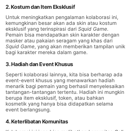
2. Kostum dan Item Eksklusif
Untuk meningkatkan pengalaman kolaborasi ini,
kemungkinan besar akan ada skin atau kostum
eksklusif yang terinspirasi dari
Squid Game
.
Pemain bisa mendapatkan skin karakter dengan
masker atau pakaian seragam yang khas dari
Squid Game
, yang akan memberikan tampilan unik
bagi karakter mereka dalam game.
3. Hadiah dan Event Khusus
Seperti kolaborasi lainnya, kita bisa berharap ada
event-event khusus yang menawarkan hadiah
menarik bagi pemain yang berhasil menyelesaikan
tantangan-tantangan tertentu. Hadiah ini mungkin
berupa item eksklusif, token, atau bahkan
kosmetik yang hanya bisa didapatkan selama
event berlangsung.
4. Keterlibatan Komunitas