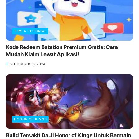
TIPS & TUTORIAL
Kode Redeem Bstation Premium Gratis: Cara
Mudah Klaim Lewat Aplikasi!
SEPTEMBER 16, 2024
HONOR OF KINGS
Build Tersakit Da Ji Honor of Kings Untuk Bermain