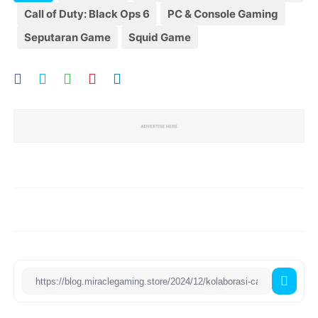
Call of Duty: Black Ops 6
PC & Console Gaming
Seputaran Game
Squid Game