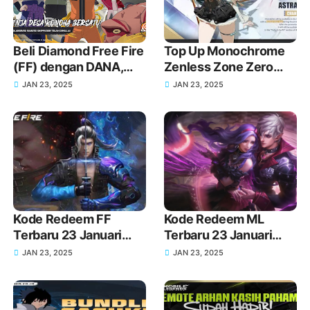
Beli Diamond Free Fire
Top Up Monochrome
(FF) dengan DANA,
Zenless Zone Zero
Cepat dan Tanpa
(ZZZ) via DANA untuk
JAN 23, 2025
JAN 23, 2025
Ribet!
Dapatkan Skin Baru di
Versi 1.5!
Kode Redeem FF
Kode Redeem ML
Terbaru 23 Januari
Terbaru 23 Januari
2025 Hari Ini!
2025 Hari Ini!
JAN 23, 2025
JAN 23, 2025