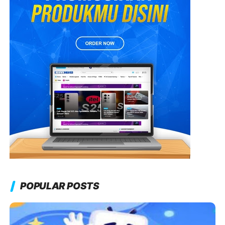
POPULAR POSTS