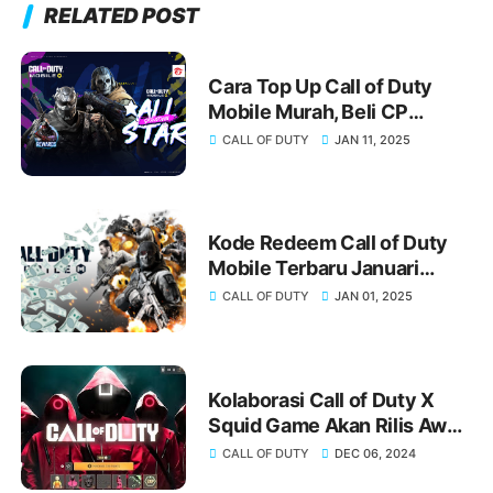
RELATED POST
Cara Top Up Call of Duty
Mobile Murah, Beli CP
CODM Termurah Tanpa
CALL OF DUTY
JAN 11, 2025
Biaya Admin 2025
Kode Redeem Call of Duty
Mobile Terbaru Januari
2025 Hari Ini
CALL OF DUTY
JAN 01, 2025
Kolaborasi Call of Duty X
Squid Game Akan Rilis Awal
Tahun Depan 2025!
CALL OF DUTY
DEC 06, 2024