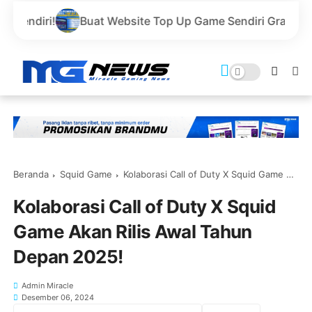
uat Website Top Up Game Sendiri Gratis Domain dan Harga
Beranda
Squid Game
Kolaborasi Call of Duty X Squid Game Akan Rilis Awal Tahun Depan 2025!
Kolaborasi Call of Duty X Squid
Game Akan Rilis Awal Tahun
Depan 2025!
Admin Miracle
Desember 06, 2024