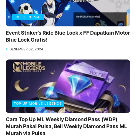
FREE FIRE MAX
Event Striker’s Ride Blue Lock x FF Dapatkan Motor
Blue Lock Gratis!
DESEMBER 02, 2024
TOP UP MOBILE LEGENDS
Cara Top Up ML Weekly Diamond Pass (WDP)
Murah Pakai Pulsa, Beli Weekly Diamond Pass ML
Murah via Pulsa