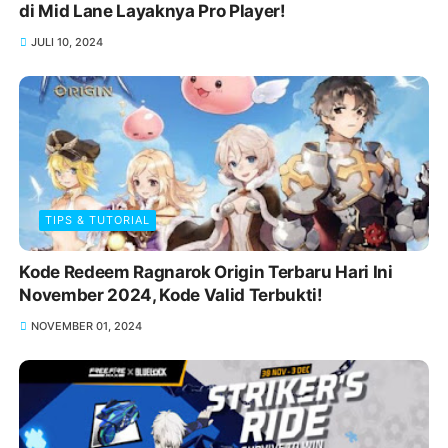
di Mid Lane Layaknya Pro Player!
JULI 10, 2024
TIPS & TUTORIAL
Kode Redeem Ragnarok Origin Terbaru Hari Ini
November 2024, Kode Valid Terbukti!
NOVEMBER 01, 2024