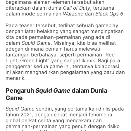
bagaimana elemen-elemen tersebut akan
diterapkan dalam dunia
Call of Duty
, terutama
dalam mode permainan
Warzone
dan
Black Ops 6
.
Pada teaser tersebut, terlihat sebuah gameplay
dengan latar belakang yang sangat mengingatkan
kita pada permainan-permainan yang ada di
dalam
Squid Game
. Misalnya, kita bisa melihat
adegan di mana pemain harus melewati
tantangan berbahaya, seperti permainan "Red
Light, Green Light" yang sangat ikonik. Bagi para
penggemar kedua game ini, tentunya kolaborasi
ini akan menghadirkan pengalaman yang baru dan
menarik.
Pengaruh
Squid Game
dalam Dunia
Game
Squid Game
sendiri, yang pertama kali dirilis pada
tahun 2021, dengan cepat menjadi fenomena
global berkat cerita yang mencekam dan
permainan-permainan yang penuh dengan risiko