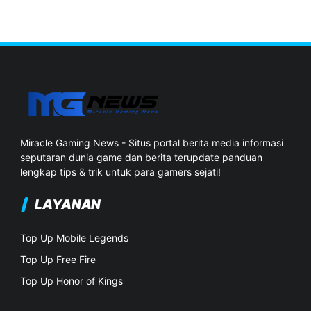
Miracle Gaming News - Situs portal berita media informasi
seputaran dunia game dan berita terupdate panduan
lengkap tips & trik untuk para gamers sejati!
LAYANAN
Top Up Mobile Legends
Top Up Free Fire
Top Up Honor of Kings