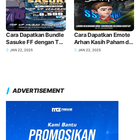
Cara Dapatkan Bundle
Cara Dapatkan Emote
Sasuke FF dengan Top
Arhan Kasih Paham di
Up di KIOSGAMER
MLBB Terbaru
JAN 22, 2025
JAN 22, 2025
Sekarang Juga!
ADVERTISEMENT