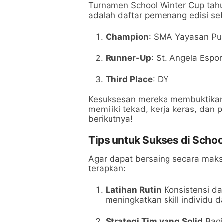
Turnamen School Winter Cup tahun 
adalah daftar pemenang edisi s
Champion
: SMA Yayasan Pu
Runner-Up
: St. Angela Espo
Third Place
: DY
Kesuksesan mereka membuktikan 
memiliki tekad, kerja keras, dan
berikutnya!
Tips untuk Sukses di Scho
Agar dapat bersaing secara maks
terapkan:
Latihan Rutin
Konsistensi da
meningkatkan skill individu d
Strategi Tim yang Solid
Bagi