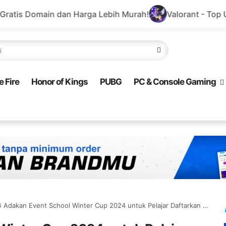
 Harga Lebih Murah!
Valorant - Top Up Cepat dan Am
e Fire
Honor of Kings
PUBG
PC & Console Gaming
dakan Event School Winter Cup 2024 untuk Pelajar Daftarkan Sekolahmu Sekarang!