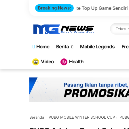
!
Buat Website Top Up Game Sendiri Gratis Domain dan
Breaking News:
Home
Berita
Mobile Legends
Fre
Video
Health
Beranda
PUBG MOBILE WINTER SCHOOL CUP
PUBG A