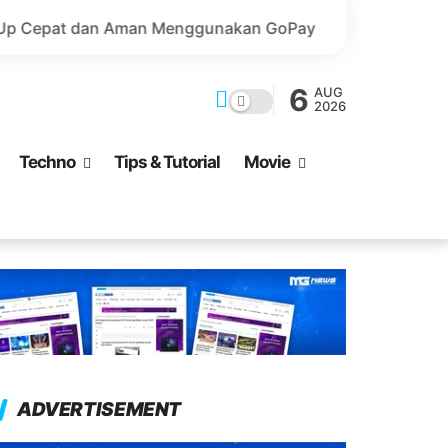
an Menggunakan GoPay
Marvel Rivals - Top Up Seru dan
6
AUG
2026
Techno
Tips & Tutorial
Movie
ADVERTISEMENT