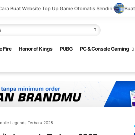
p Up Game Otomatis Sendiri!
Buat Website Top Up Game
e Fire
Honor of Kings
PUBG
PC & Console Gaming
obile Legends Terbaru 2025