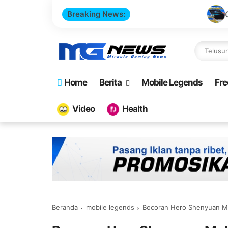
Breaking News:
Cara Buat Website To
Home
Berita
Mobile Legends
Fre
Video
Health
Beranda
mobile legends
Bocoran Hero Shenyuan M