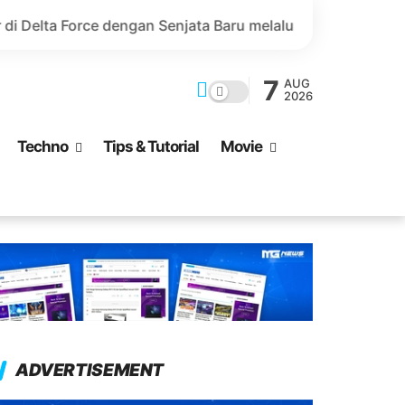
ngan Senjata Baru melalui Top Up GoPay!
Top Up Free F
7
AUG
2026
Techno
Tips & Tutorial
Movie
ADVERTISEMENT