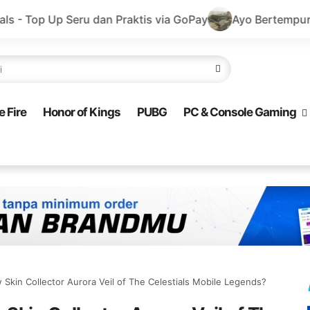
dan Praktis via GoPay
Ayo Bertempur di Delta Force de
e Fire
Honor of Kings
PUBG
PC & Console Gaming
Skin Collector Aurora Veil of The Celestials Mobile Legends?