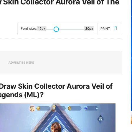
kin Collector Aurora Veil of The
Font size:
12px
30px
PRINT
raw Skin Collector Aurora Veil of
Legends (ML)?