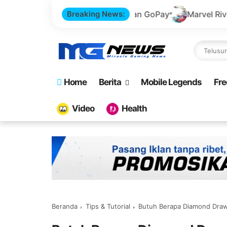
 Aman Menggunakan GoPay
Breaking News:
Marvel Rivals - Top Up Seru 
Home
Berita
Mobile Legends
Fre
Video
Health
Beranda
Tips & Tutorial
Butuh Berapa Diamond Draw 