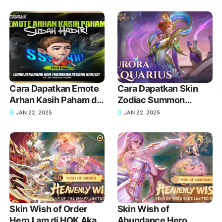
Sekarang Juga!
Cara Dapatkan Emote
Cara Dapatkan Skin
Arhan Kasih Paham di
Zodiac Summon
MLBB Terbaru
Aquarius Aurora MLBB
JAN 22, 2025
JAN 22, 2025
Terbaru
Skin Wish of Order
Skin Wish of
Hero Lam di HOK Akan
Abundance Hero