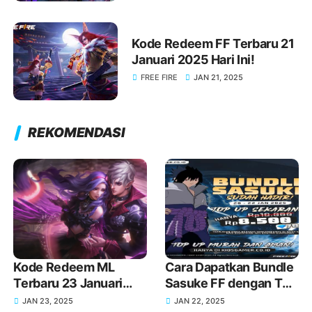
Kode Redeem FF Terbaru 21
Januari 2025 Hari Ini!
FREE FIRE
JAN 21, 2025
REKOMENDASI
Kode Redeem ML
Cara Dapatkan Bundle
Terbaru 23 Januari
Sasuke FF dengan Top
2025 Hari Ini!
Up di KIOSGAMER
JAN 23, 2025
JAN 22, 2025