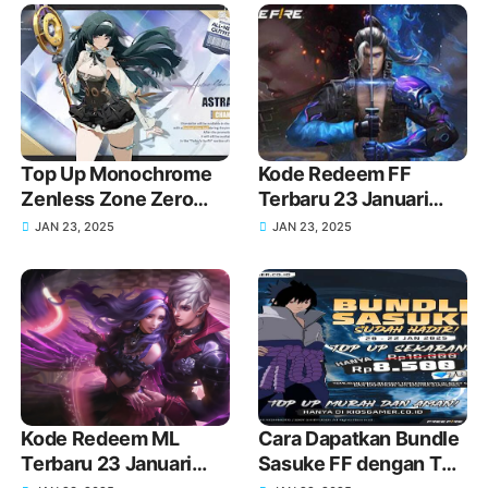
Top Up Monochrome
Kode Redeem FF
Zenless Zone Zero
Terbaru 23 Januari
(ZZZ) via DANA untuk
2025 Hari Ini!
JAN 23, 2025
JAN 23, 2025
Dapatkan Skin Baru di
Versi 1.5!
Kode Redeem ML
Cara Dapatkan Bundle
Terbaru 23 Januari
Sasuke FF dengan Top