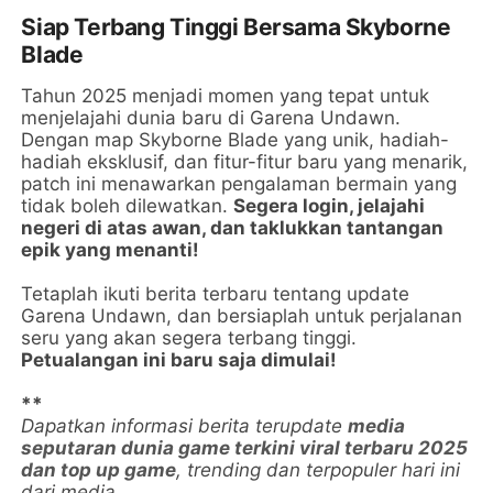
Siap Terbang Tinggi Bersama Skyborne
Blade
Tahun 2025 menjadi momen yang tepat untuk
menjelajahi dunia baru di Garena Undawn.
Dengan map Skyborne Blade yang unik, hadiah-
hadiah eksklusif, dan fitur-fitur baru yang menarik,
patch ini menawarkan pengalaman bermain yang
tidak boleh dilewatkan.
Segera login, jelajahi
negeri di atas awan, dan taklukkan tantangan
epik yang menanti!
Tetaplah ikuti berita terbaru tentang update
Garena Undawn, dan bersiaplah untuk perjalanan
seru yang akan segera terbang tinggi.
Petualangan ini baru saja dimulai!
**
Dapatkan informasi berita terupdate
media
seputaran dunia game terkini viral terbaru 2025
dan top up game
, trending dan terpopuler hari ini
dari media