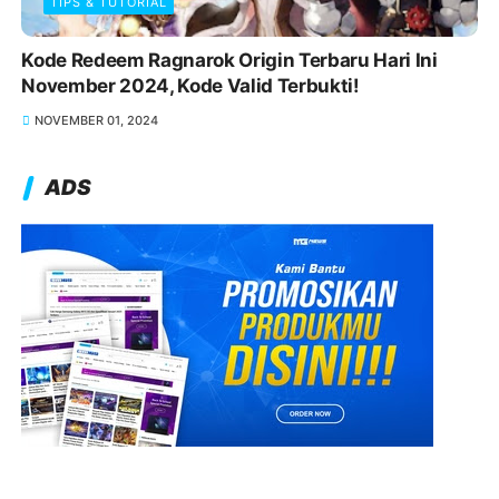
TIPS & TUTORIAL
Kode Redeem Ragnarok Origin Terbaru Hari Ini
November 2024, Kode Valid Terbukti!
NOVEMBER 01, 2024
ADS