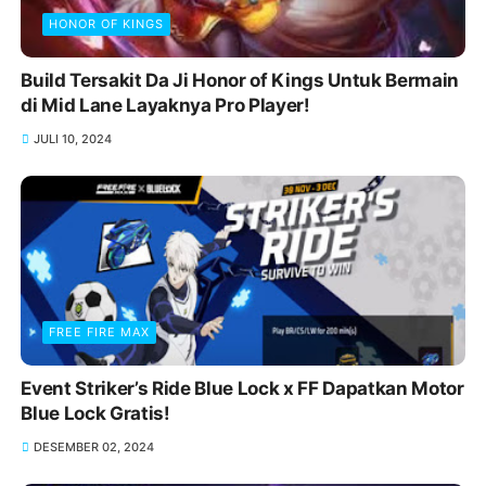
HONOR OF KINGS
Build Tersakit Da Ji Honor of Kings Untuk Bermain
di Mid Lane Layaknya Pro Player!
JULI 10, 2024
FREE FIRE MAX
Event Striker’s Ride Blue Lock x FF Dapatkan Motor
Blue Lock Gratis!
DESEMBER 02, 2024