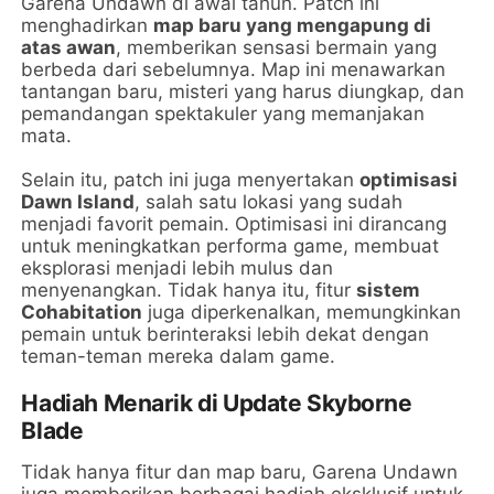
Garena Undawn di awal tahun. Patch ini
menghadirkan
map baru yang mengapung di
atas awan
, memberikan sensasi bermain yang
berbeda dari sebelumnya. Map ini menawarkan
tantangan baru, misteri yang harus diungkap, dan
pemandangan spektakuler yang memanjakan
mata.
Selain itu, patch ini juga menyertakan
optimisasi
Dawn Island
, salah satu lokasi yang sudah
menjadi favorit pemain. Optimisasi ini dirancang
untuk meningkatkan performa game, membuat
eksplorasi menjadi lebih mulus dan
menyenangkan. Tidak hanya itu, fitur
sistem
Cohabitation
juga diperkenalkan, memungkinkan
pemain untuk berinteraksi lebih dekat dengan
teman-teman mereka dalam game.
Hadiah Menarik di Update Skyborne
Blade
Tidak hanya fitur dan map baru, Garena Undawn