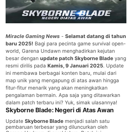
Miracle Gaming News
-
Selamat datang di tahun
baru 2025!
Bagi para pecinta game survival open-
world, Garena Undawn menghadirkan kejutan
besar dengan
update patch Skyborne Blade
yang
resmi dirilis pada
Kamis, 9 Januari 2025
. Update
ini membawa berbagai konten baru, mulai dari
map unik yang mengapung di atas awan hingga
fitur-fitur menarik yang akan meningkatkan
pengalaman bermain. Apa saja yang ditawarkan
dalam patch terbaru ini? Yuk, simak ulasannya!
Skyborne Blade: Negeri di Atas Awan
Update
Skyborne Blade
menjadi salah satu
pembaruan terbesar yang diluncurkan oleh