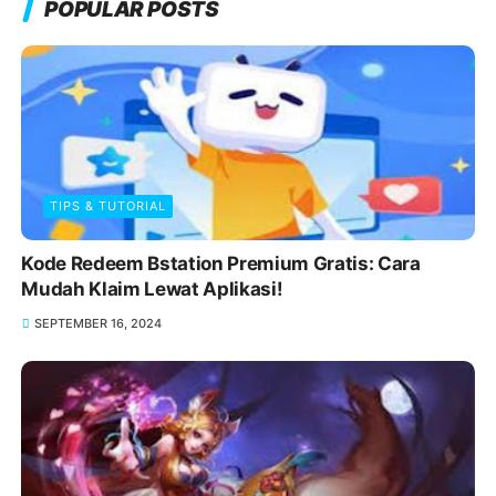
POPULAR POSTS
TIPS & TUTORIAL
Kode Redeem Bstation Premium Gratis: Cara
Mudah Klaim Lewat Aplikasi!
SEPTEMBER 16, 2024