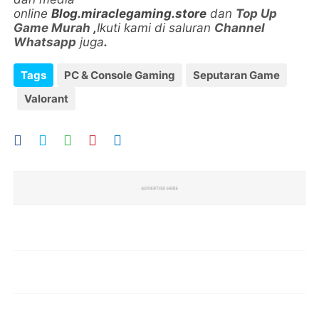
online
Blog.miraclegaming.store
dan
Top Up
Game Murah
,
Ikuti kami di saluran
Channel
Whatsapp
juga
.
Tags
PC & Console Gaming
Seputaran Game
Valorant