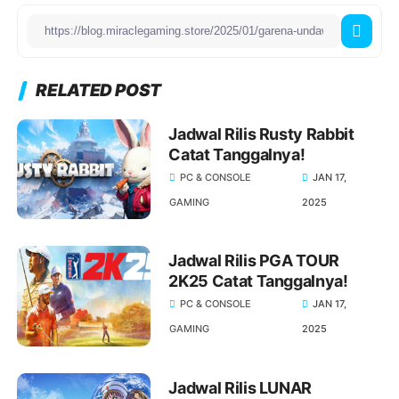
RELATED POST
Jadwal Rilis Rusty Rabbit
Catat Tanggalnya!
PC & CONSOLE
JAN 17,
GAMING
2025
Jadwal Rilis PGA TOUR
2K25 Catat Tanggalnya!
PC & CONSOLE
JAN 17,
GAMING
2025
Jadwal Rilis LUNAR