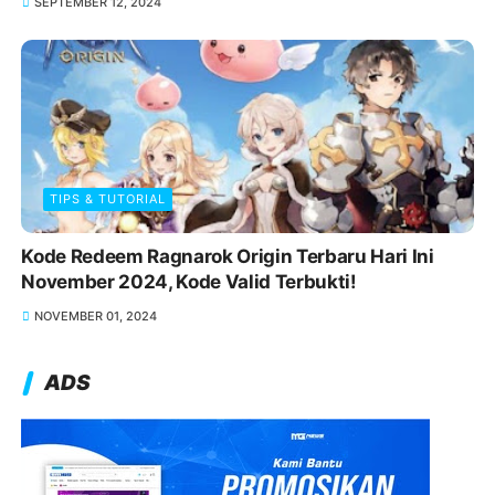
SEPTEMBER 12, 2024
TIPS & TUTORIAL
Kode Redeem Ragnarok Origin Terbaru Hari Ini
November 2024, Kode Valid Terbukti!
NOVEMBER 01, 2024
ADS