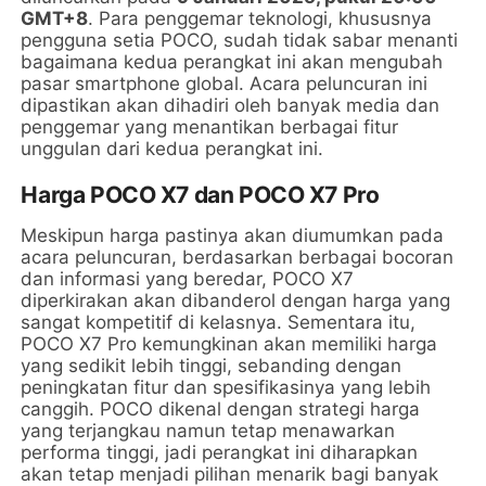
GMT+8
. Para penggemar teknologi, khususnya
pengguna setia POCO, sudah tidak sabar menanti
bagaimana kedua perangkat ini akan mengubah
pasar smartphone global. Acara peluncuran ini
dipastikan akan dihadiri oleh banyak media dan
penggemar yang menantikan berbagai fitur
unggulan dari kedua perangkat ini.
Harga POCO X7 dan POCO X7 Pro
Meskipun harga pastinya akan diumumkan pada
acara peluncuran, berdasarkan berbagai bocoran
dan informasi yang beredar, POCO X7
diperkirakan akan dibanderol dengan harga yang
sangat kompetitif di kelasnya. Sementara itu,
POCO X7 Pro kemungkinan akan memiliki harga
yang sedikit lebih tinggi, sebanding dengan
peningkatan fitur dan spesifikasinya yang lebih
canggih. POCO dikenal dengan strategi harga
yang terjangkau namun tetap menawarkan
performa tinggi, jadi perangkat ini diharapkan
akan tetap menjadi pilihan menarik bagi banyak