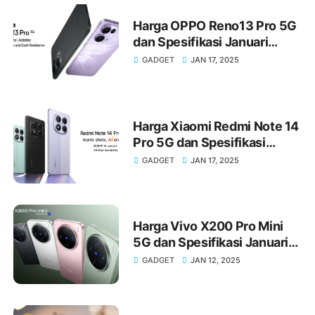
Harga OPPO Reno13 Pro 5G
dan Spesifikasi Januari
2025 Terbaru
GADGET
JAN 17, 2025
Harga Xiaomi Redmi Note 14
Pro 5G dan Spesifikasi
Januari 2025 Terbaru
GADGET
JAN 17, 2025
Harga Vivo X200 Pro Mini
5G dan Spesifikasi Januari
2025 Terbaru
GADGET
JAN 12, 2025