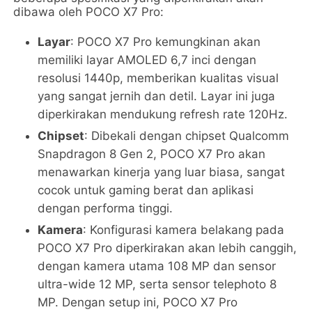
dibawa oleh POCO X7 Pro:
Layar
: POCO X7 Pro kemungkinan akan
memiliki layar AMOLED 6,7 inci dengan
resolusi 1440p, memberikan kualitas visual
yang sangat jernih dan detil. Layar ini juga
diperkirakan mendukung refresh rate 120Hz.
Chipset
: Dibekali dengan chipset Qualcomm
Snapdragon 8 Gen 2, POCO X7 Pro akan
menawarkan kinerja yang luar biasa, sangat
cocok untuk gaming berat dan aplikasi
dengan performa tinggi.
Kamera
: Konfigurasi kamera belakang pada
POCO X7 Pro diperkirakan akan lebih canggih,
dengan kamera utama 108 MP dan sensor
ultra-wide 12 MP, serta sensor telephoto 8
MP. Dengan setup ini, POCO X7 Pro