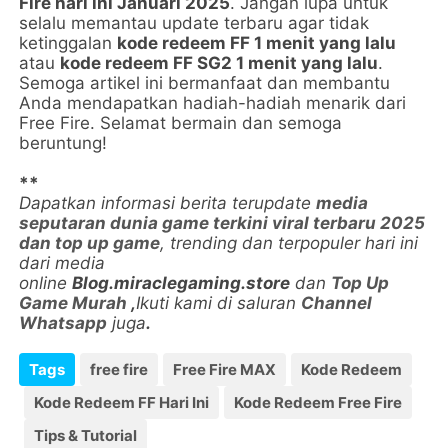
Fire hari ini Januari 2025
. Jangan lupa untuk
selalu memantau update terbaru agar tidak
ketinggalan
kode redeem FF 1 menit yang lalu
atau
kode redeem FF SG2 1 menit yang lalu
.
Semoga artikel ini bermanfaat dan membantu
Anda mendapatkan hadiah-hadiah menarik dari
Free Fire. Selamat bermain dan semoga
beruntung!
**
Dapatkan informasi berita terupdate
media
seputaran dunia game terkini viral terbaru 2025
dan top up game
, trending dan terpopuler hari ini
dari media
online
Blog.miraclegaming.store
dan
Top Up
Game Murah
,
Ikuti kami di saluran
Channel
Whatsapp
juga
.
Tags
free fire
Free Fire MAX
Kode Redeem
Kode Redeem FF Hari Ini
Kode Redeem Free Fire
Tips & Tutorial