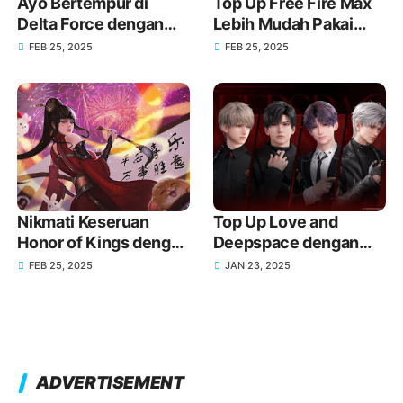
Ayo Bertempur di
Top Up Free Fire Max
Delta Force dengan
Lebih Mudah Pakai
Senjata Baru melalui
GoPay!
FEB 25, 2025
FEB 25, 2025
Top Up GoPay!
Nikmati Keseruan
Top Up Love and
Honor of Kings dengan
Deepspace dengan
Top Up melalui GoPay!
DANA, Dapatkan Item
FEB 25, 2025
JAN 23, 2025
Eksklusif Lebih Mudah
ADVERTISEMENT