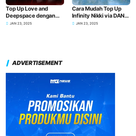
Top Up Love and
Cara Mudah Top Up
Deepspace dengan
Infinity Nikki via DANA
DANA, Dapatkan Item
untuk Koleksi Outfit
JAN 23, 2025
JAN 23, 2025
Eksklusif Lebih Mudah
Impian Kamu
ADVERTISEMENT