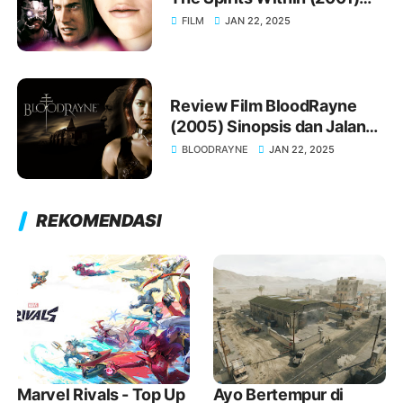
Sinopsis Jalan Cerita dan
FILM
JAN 22, 2025
Ulasannya
Review Film BloodRayne
(2005) Sinopsis dan Jalan
Cerita Lengkap
BLOODRAYNE
JAN 22, 2025
REKOMENDASI
Marvel Rivals - Top Up
Ayo Bertempur di