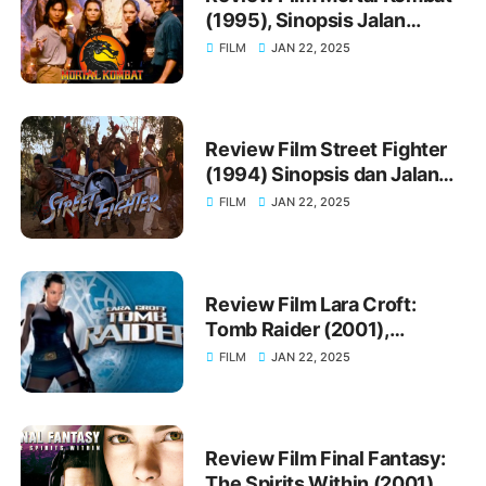
(1995), Sinopsis Jalan
Cerita Movienya
FILM
JAN 22, 2025
Review Film Street Fighter
(1994) Sinopsis dan Jalan
Cerita yang Ikonik
FILM
JAN 22, 2025
Review Film Lara Croft:
Tomb Raider (2001),
Sinopsis Jalan Cerita
FILM
JAN 22, 2025
Movienya
Review Film Final Fantasy:
The Spirits Within (2001)