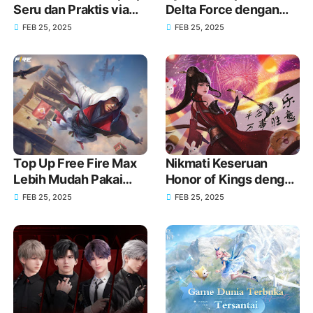
Seru dan Praktis via
Delta Force dengan
GoPay
Senjata Baru melalui
FEB 25, 2025
FEB 25, 2025
Top Up GoPay!
Top Up Free Fire Max
Nikmati Keseruan
Lebih Mudah Pakai
Honor of Kings dengan
GoPay!
Top Up melalui GoPay!
FEB 25, 2025
FEB 25, 2025