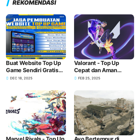
REKOMENDASI
Buat Website Top Up
Valorant - Top Up
Game Sendiri Gratis
Cepat dan Aman
Domain dan Harga
Menggunakan GoPay
DEC 18, 2025
FEB 25, 2025
Lebih Murah!
Marvel Rivals - Top Up
Ayo Bertempur di