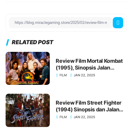
RELATED POST
Review Film Mortal Kombat
(1995), Sinopsis Jalan
Cerita Movienya
FILM
JAN 22, 2025
Review Film Street Fighter
(1994) Sinopsis dan Jalan
Cerita yang Ikonik
FILM
JAN 22, 2025