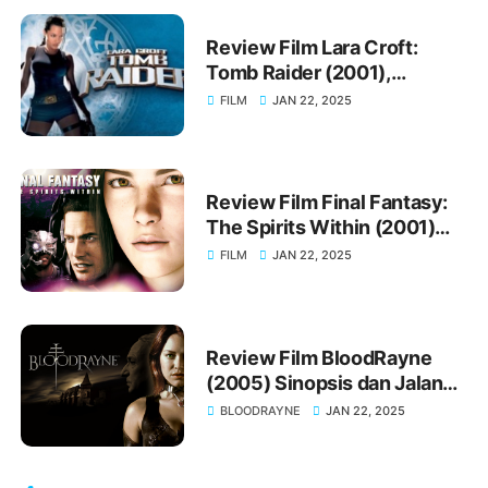
Review Film Lara Croft:
Tomb Raider (2001),
Sinopsis Jalan Cerita
FILM
JAN 22, 2025
Movienya
Review Film Final Fantasy:
The Spirits Within (2001)
Sinopsis Jalan Cerita dan
FILM
JAN 22, 2025
Ulasannya
Review Film BloodRayne
(2005) Sinopsis dan Jalan
Cerita Lengkap
BLOODRAYNE
JAN 22, 2025