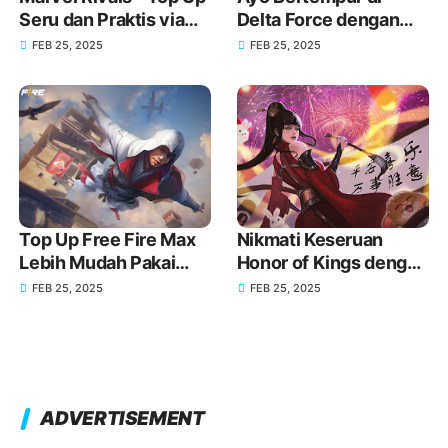
Seru dan Praktis via
Delta Force dengan
GoPay
Senjata Baru melalui
FEB 25, 2025
FEB 25, 2025
Top Up GoPay!
Top Up Free Fire Max
Nikmati Keseruan
Lebih Mudah Pakai
Honor of Kings dengan
GoPay!
Top Up melalui GoPay!
FEB 25, 2025
FEB 25, 2025
ADVERTISEMENT