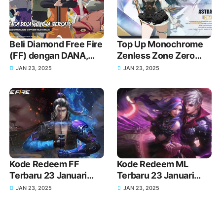
Beli Diamond Free Fire
Top Up Monochrome
(FF) dengan DANA,
Zenless Zone Zero
Cepat dan Tanpa
(ZZZ) via DANA untuk
JAN 23, 2025
JAN 23, 2025
Ribet!
Dapatkan Skin Baru di
Versi 1.5!
Kode Redeem FF
Kode Redeem ML
Terbaru 23 Januari
Terbaru 23 Januari
2025 Hari Ini!
2025 Hari Ini!
JAN 23, 2025
JAN 23, 2025