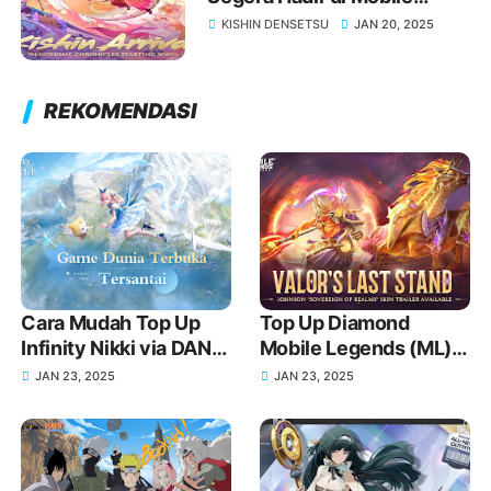
Legends Terbaru 2025!
KISHIN DENSETSU
JAN 20, 2025
REKOMENDASI
Cara Mudah Top Up
Top Up Diamond
Infinity Nikki via DANA
Mobile Legends (ML)
untuk Koleksi Outfit
Pakai DANA, Harga
JAN 23, 2025
JAN 23, 2025
Impian Kamu
Murah dan Proses
Cepat