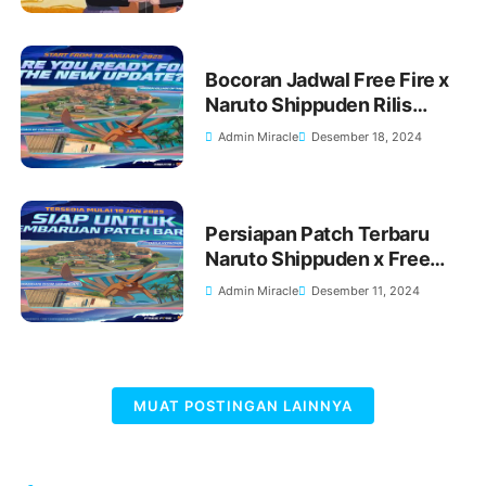
Bocoran Jadwal Free Fire x
Naruto Shippuden Rilis
Januari 2025, Siap Jelajahi
Admin Miracle
Desember 18, 2024
Dunia Ninja!
Persiapan Patch Terbaru
Naruto Shippuden x Free
Fire pada Januari 2025
Admin Miracle
Desember 11, 2024
MUAT POSTINGAN LAINNYA