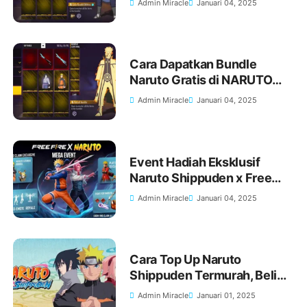
Admin Miracle
Januari 04, 2025
Gratis
Cara Dapatkan Bundle
Naruto Gratis di NARUTO
SHIPPUDEN x Free Fire
Admin Miracle
Januari 04, 2025
Event Hadiah Eksklusif
Naruto Shippuden x Free
Fire Berikut Bocoran
Admin Miracle
Januari 04, 2025
Hadiahnya!
Cara Top Up Naruto
Shippuden Termurah, Beli
Gold Naruto Shippuden
Admin Miracle
Januari 01, 2025
Murah via Pulsa