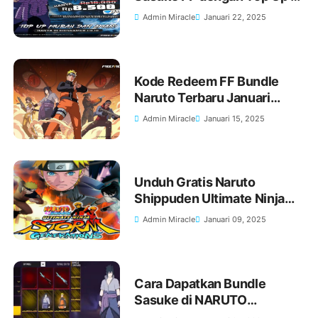
KIOSGAMER Sekarang Juga!
Admin Miracle
Januari 22, 2025
Kode Redeem FF Bundle
Naruto Terbaru Januari
2025 Hari Ini!
Admin Miracle
Januari 15, 2025
Unduh Gratis Naruto
Shippuden Ultimate Ninja
Storm Generations untuk
Admin Miracle
Januari 09, 2025
PlayStation 3 (PS3)
Cara Dapatkan Bundle
Sasuke di NARUTO
SHIPPUDEN x Free Fire