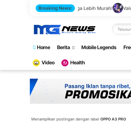
is Domain dan Harga Lebih Murah!
Breaking News:
Valorant - Top Up
Home
Berita
Mobile Legends
Fre
Video
Health
Menampilkan postingan dengan label
OPPO A3 PRO