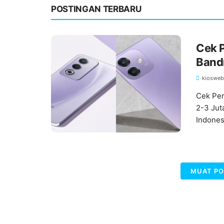
POSTINGAN TERBARU
Cek 
Bandr
kiosweb
Cek Per
2-3 Jut
Indone
MUAT PO