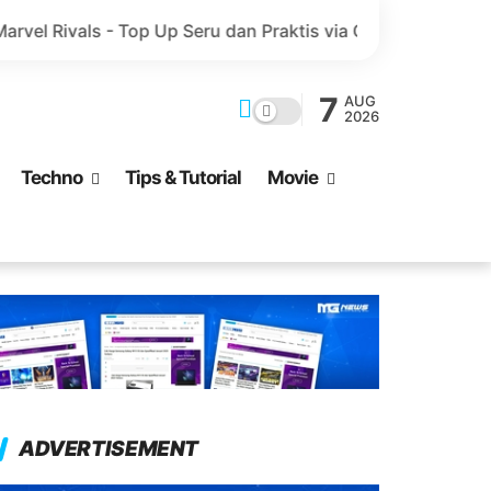
op Up Seru dan Praktis via GoPay
Ayo Bertempur di Del
7
AUG
2026
Techno
Tips & Tutorial
Movie
ADVERTISEMENT