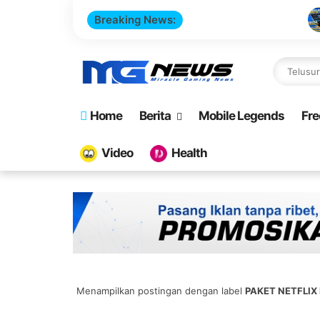
Breaking News:
Cara Buat Websi
Home
Berita
Mobile Legends
Fre
Video
Health
Menampilkan postingan dengan label
PAKET NETFLIX