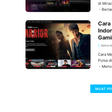
di Mira
- Berl
Cara 
Indon
Gami
Admin M
Cara Me
Pulsa d
- Menon
MUAT PO