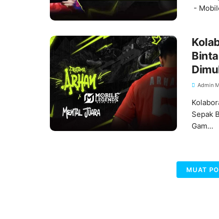
- Mobi
Kolab
Binta
Dimul
Admin M
Kolabor
Sepak B
Gam…
MUAT PO