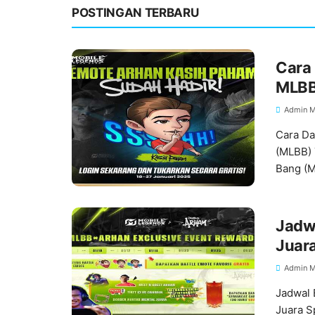
POSTINGAN TERBARU
Cara
MLBB
Admin M
Cara Da
(MLBB) 
Bang (
Jadw
Juara
Admin M
Jadwal 
Juara S