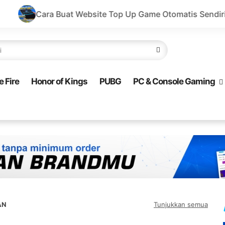
at Website Top Up Game Otomatis Sendiri!
Buat Websit
e Fire
Honor of Kings
PUBG
PC & Console Gaming
AN
Tunjukkan semua