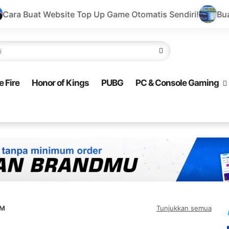
te Top Up Game Otomatis Sendiri!
Buat Website Top Up
e Fire
Honor of Kings
PUBG
PC & Console Gaming
LM
Tunjukkan semua