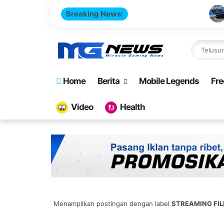
Breaking News:
Cara Buat Websi
Home
Berita
Mobile Legends
Fre
Video
Health
Menampilkan postingan dengan label
STREAMING FI