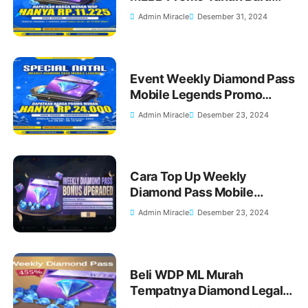
2025
Admin Miracle
Desember 31, 2024
Event Weekly Diamond Pass
Mobile Legends Promo
Spesial Natal di Miracle
Admin Miracle
Desember 23, 2024
Gaming Store 26 Desember
2024
Cara Top Up Weekly
Diamond Pass Mobile
Legends Termurah, Aman,
Admin Miracle
Desember 23, 2024
dan Mudah!
Beli WDP ML Murah
Tempatnya Diamond Legal
Termurah dan Terpercaya