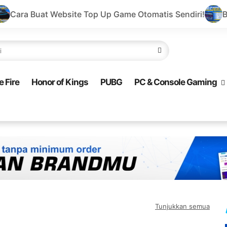
te Top Up Game Otomatis Sendiri!
Buat Website Top Up
e Fire
Honor of Kings
PUBG
PC & Console Gaming
Tunjukkan semua