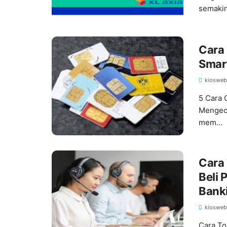
semaki
Cara 
Smart
kiosweb
5 Cara 
Mengece
mem…
Cara 
Beli 
Banki
ATM
kiosweb
Cara To