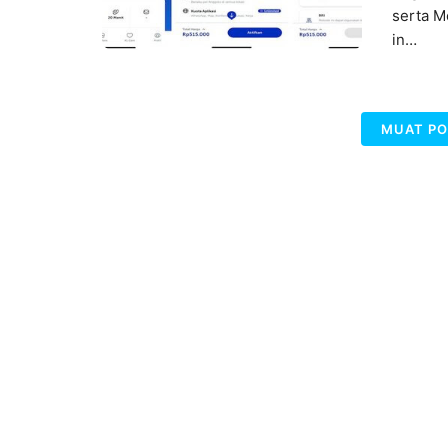
serta M
in…
MUAT PO