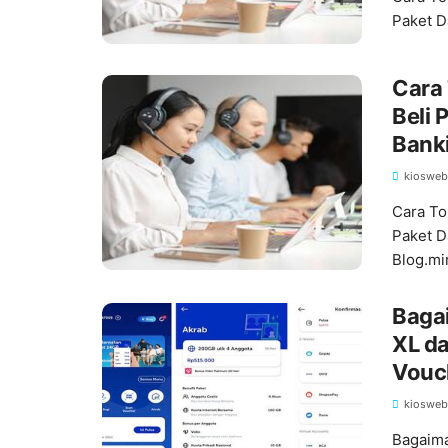
Paket D
Cara 
Beli 
Banki
ATM
kiosweb
Cara To
Paket D
Blog.mi
Baga
XL da
Vouc
kiosweb
Bagaima