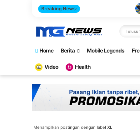
Breaking News:
Cara Buat Websi
Home
Berita
Mobile Legends
Fre
Video
Health
Menampilkan postingan dengan label
XL