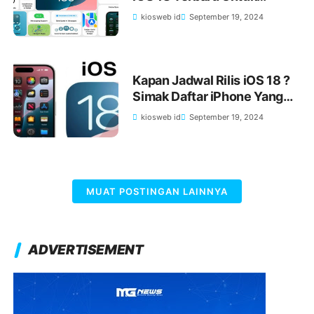
iPhone 2024, Cek Ukuran
kiosweb id
September 19, 2024
File yang Harus Didownload
Kapan Jadwal Rilis iOS 18 ?
Simak Daftar iPhone Yang
Bisa di Update
kiosweb id
September 19, 2024
MUAT POSTINGAN LAINNYA
ADVERTISEMENT