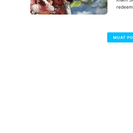
redeem
MUAT PO