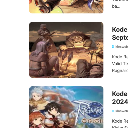
ba…
Kode
Septe
kiosweb
Kode Re
Valid T
Ragnar
Kode
2024,
kiosweb
Kode Re
Klaim S