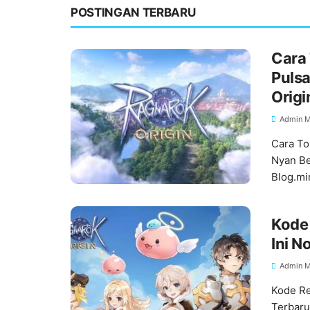
POSTINGAN TERBARU
Cara 
Pulsa
Origi
Admin M
Cara To
Nyan Be
Blog.m
Kode 
Ini N
Admin M
Kode Re
Terbaru