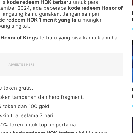
lis
kode redeem HOK terbaru
untuk para
ptember 2024, ada beberapa
kode redeem Honor of
 langsung kamu gunakan. Jangan sampai
de redeem HOK 1 menit yang lalu
mungkin
yang singkat.
 Honor of Kings
terbaru yang bisa kamu klaim hari
 token gratis.
oken tambahan dan hero fragment.
6 token dan 100 gold.
kin trial selama 7 hari.
0% token untuk top up pertama.
arena
kode redeem HOK terbaru
ini biasanya