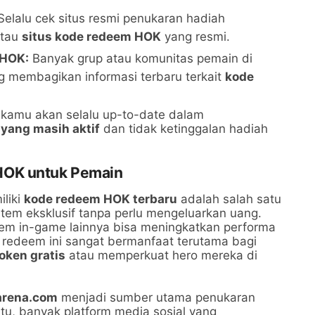
elalu cek situs resmi penukaran hadiah
tau
situs kode redeem HOK
yang resmi.
 HOK:
Banyak grup atau komunitas pemain di
ng membagikan informasi terbaru terkait
kode
 kamu akan selalu up-to-date dalam
yang masih aktif
dan tidak ketinggalan hadiah
HOK untuk Pemain
iliki
kode redeem HOK terbaru
adalah salah satu
item eksklusif tanpa perlu mengeluarkan uang.
item in-game lainnya bisa meningkatkan performa
redeem ini sangat bermanfaat terutama bagi
oken gratis
atau memperkuat hero mereka di
arena.com
menjadi sumber utama penukaran
itu, banyak platform media sosial yang