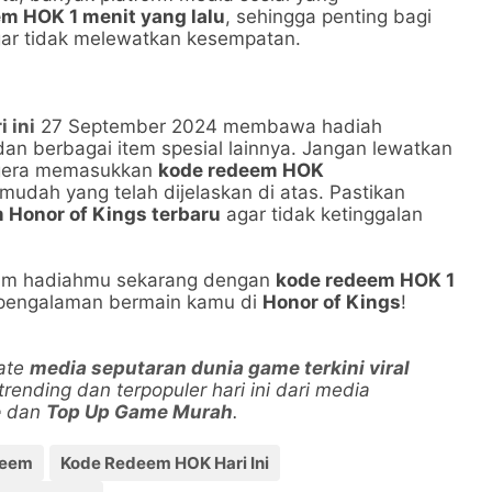
m HOK 1 menit yang lalu
, sehingga penting bagi
ar tidak melewatkan kesempatan.
 ini
27 September 2024 membawa hadiah
an berbagai item spesial lainnya. Jangan lewatkan
egera memasukkan
kode redeem HOK
mudah yang telah dijelaskan di atas. Pastikan
 Honor of Kings terbaru
agar tidak ketinggalan
laim hadiahmu sekarang dengan
kode redeem HOK 1
n pengalaman bermain kamu di
Honor of Kings
!
date
media seputaran dunia game terkini viral
 trending dan terpopuler hari ini dari media
e
dan
Top Up Game Murah
.
deem
Kode Redeem HOK Hari Ini