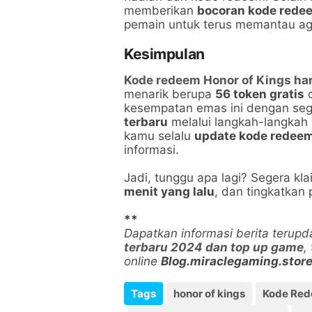
memberikan
bocoran kode redee
pemain untuk terus memantau ag
Kesimpulan
Kode redeem Honor of Kings hari
menarik berupa
56 token gratis
d
kesempatan emas ini dengan s
terbaru
melalui langkah-langkah 
kamu selalu
update kode redeem
informasi.
Jadi, tunggu apa lagi? Segera k
menit yang lalu
, dan tingkatka
**
Dapatkan informasi berita terup
terbaru 2024 dan top up game
,
online
Blog.miraclegaming.stor
Tags
honor of kings
Kode Re