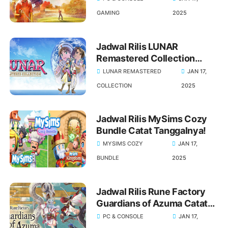
GAMING
2025
Jadwal Rilis LUNAR
Remastered Collection
Catat Tanggalnya!
LUNAR REMASTERED
JAN 17,
COLLECTION
2025
Jadwal Rilis MySims Cozy
Bundle Catat Tanggalnya!
MYSIMS COZY
JAN 17,
BUNDLE
2025
Jadwal Rilis Rune Factory
Guardians of Azuma Catat
Tanggalnya!
PC & CONSOLE
JAN 17,