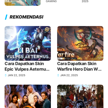
GAMING
2025
REKOMENDASI
Cara Dapatkan Skin
Cara Dapatkan Skin
Epic Vulpes Aeternus
Warfire Hero Dian Wei
Hero Li Bai di Honor of
di Honor of Kings
JAN 22, 2025
JAN 22, 2025
Kings