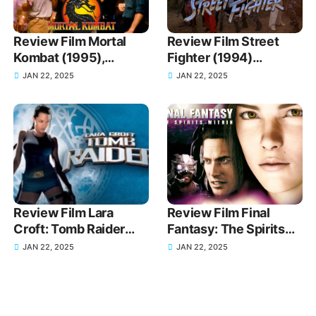
Review Film Mortal
Review Film Street
Kombat (1995),
Fighter (1994)
Sinopsis Jalan Cerita
Sinopsis dan Jalan
JAN 22, 2025
JAN 22, 2025
Movienya
Cerita yang Ikonik
Review Film Lara
Review Film Final
Croft: Tomb Raider
Fantasy: The Spirits
(2001), Sinopsis Jalan
Within (2001) Sinopsis
JAN 22, 2025
JAN 22, 2025
Cerita Movienya
Jalan Cerita dan
Ulasannya