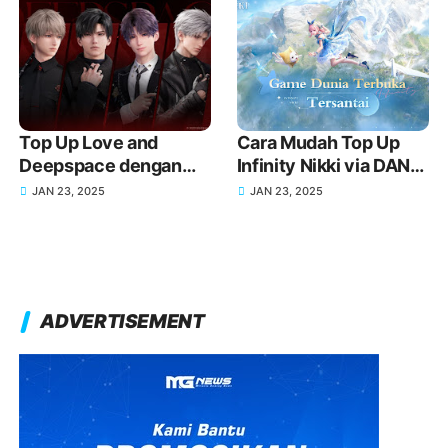
Top Up Love and
Cara Mudah Top Up
Deepspace dengan
Infinity Nikki via DANA
DANA, Dapatkan Item
untuk Koleksi Outfit
JAN 23, 2025
JAN 23, 2025
Eksklusif Lebih Mudah
Impian Kamu
ADVERTISEMENT