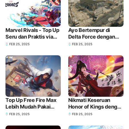
Marvel Rivals - Top Up
Ayo Bertempur di
Seru dan Praktis via
Delta Force dengan
GoPay
Senjata Baru melalui
FEB 25, 2025
FEB 25, 2025
Top Up GoPay!
Top Up Free Fire Max
Nikmati Keseruan
Lebih Mudah Pakai
Honor of Kings dengan
GoPay!
Top Up melalui GoPay!
FEB 25, 2025
FEB 25, 2025