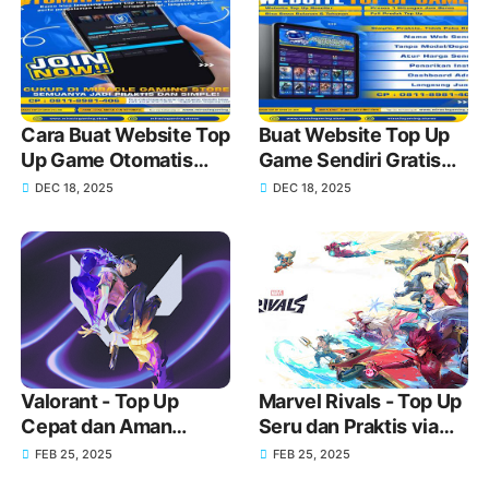
Cara Buat Website Top
Buat Website Top Up
Up Game Otomatis
Game Sendiri Gratis
Sendiri!
Domain dan Harga
DEC 18, 2025
DEC 18, 2025
Lebih Murah!
Valorant - Top Up
Marvel Rivals - Top Up
Cepat dan Aman
Seru dan Praktis via
Menggunakan GoPay
GoPay
FEB 25, 2025
FEB 25, 2025