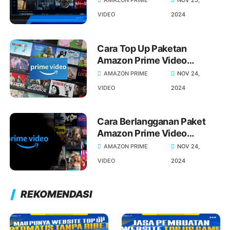
AMAZON PRIME
NOV 25,
VIDEO
2024
Cara Top Up Paketan
Amazon Prime Video
Premium dan Cara Beli
AMAZON PRIME
NOV 24,
Berlangganan Paketan
VIDEO
2024
Amazon Prime Video
Premium Termurah
Cara Berlangganan Paket
Amazon Prime Video
Premium Murah dan Daftar
AMAZON PRIME
NOV 24,
Amazon Prime Video
VIDEO
2024
Berlangganan
REKOMENDASI