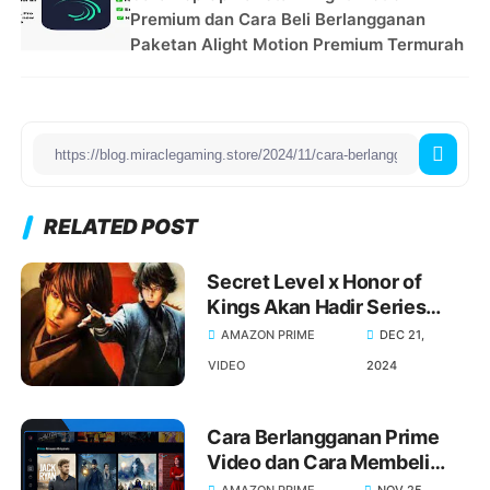
Premium dan Cara Beli Berlangganan
Paketan Alight Motion Premium Termurah
RELATED POST
Secret Level x Honor of
Kings Akan Hadir Series
Animasi di Prime Video
AMAZON PRIME
DEC 21,
VIDEO
2024
Cara Berlangganan Prime
Video dan Cara Membeli
Paket Prime Video Premium