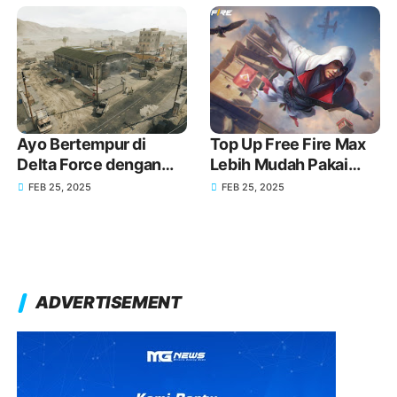
Ayo Bertempur di
Top Up Free Fire Max
Delta Force dengan
Lebih Mudah Pakai
Senjata Baru melalui
GoPay!
FEB 25, 2025
FEB 25, 2025
Top Up GoPay!
ADVERTISEMENT