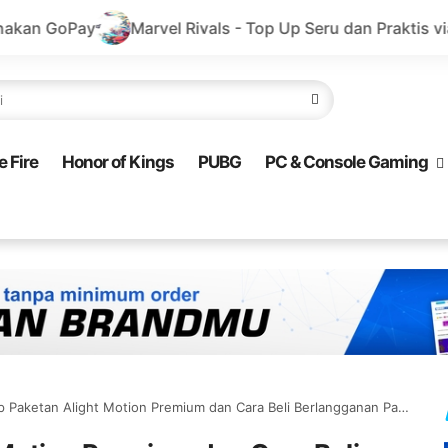
arvel Rivals - Top Up Seru dan Praktis via GoPay
Ayo B
e Fire
Honor of Kings
PUBG
PC & Console Gaming
tan Alight Motion Premium dan Cara Beli Berlangganan Paketan Alight Motion Premium Termurah