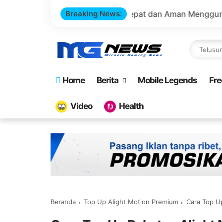
orant - Top Up Cepat dan Aman Menggunakan GoPay
Breaking News:
M
Home
Berita
Mobile Legends
Fre
Video
Health
Beranda
Top Up Alight Motion Premium
Cara Top Up Pake