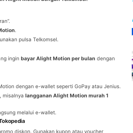
ran”.
Motion
.
nakan pulsa Telkomsel.
ang ingin
bayar Alight Motion per bulan
dengan
otion dengan e-wallet seperti GoPay atau Jenius.
n, misalnya
langganan Alight Motion murah 1
sung melalui e-wallet.
 Tokopedia
promo diskon. Gunakan kupon atau voucher