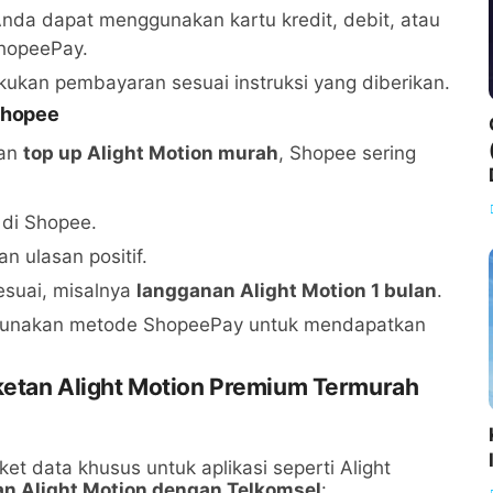
Anda dapat menggunakan kartu kredit, debit, atau
ShopeePay.
akukan pembayaran sesuai instruksi yang diberikan.
 Shopee
kan
top up Alight Motion murah
, Shopee sering
 di Shopee.
an ulasan positif.
esuai, misalnya
langganan Alight Motion 1 bulan
.
unakan metode ShopeePay untuk mendapatkan
ketan Alight Motion Premium Termurah
t data khusus untuk aplikasi seperti Alight
an Alight Motion dengan Telkomsel
: