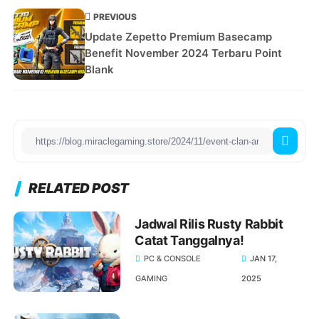
PREVIOUS
Update Zepetto Premium Basecamp
Benefit November 2024 Terbaru Point
Blank
RELATED POST
Jadwal Rilis Rusty Rabbit
Catat Tanggalnya!
PC & CONSOLE
JAN 17,
GAMING
2025