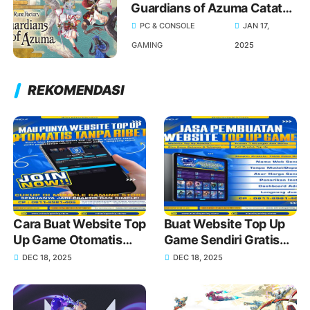
Guardians of Azuma Catat
Tanggalnya!
PC & CONSOLE
JAN 17,
GAMING
2025
REKOMENDASI
Cara Buat Website Top
Buat Website Top Up
Up Game Otomatis
Game Sendiri Gratis
Sendiri!
Domain dan Harga
DEC 18, 2025
DEC 18, 2025
Lebih Murah!