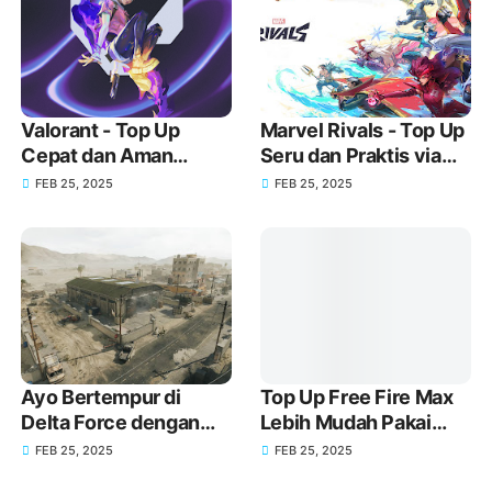
Valorant - Top Up
Marvel Rivals - Top Up
Cepat dan Aman
Seru dan Praktis via
Menggunakan GoPay
GoPay
FEB 25, 2025
FEB 25, 2025
Ayo Bertempur di
Top Up Free Fire Max
Delta Force dengan
Lebih Mudah Pakai
Senjata Baru melalui
GoPay!
FEB 25, 2025
FEB 25, 2025
Top Up GoPay!