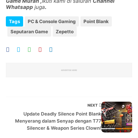
Game Murah
,
Ikuti kami di saluran
Channel
Whatsapp
juga
.
Tags
PC & Console Gaming
Point Blank
Seputaran Game
Zepetto
NEXT
Update Deadly Silence Point Blank
Menyerang dalam Senyap dengan T77
Silencer & Weapon Series Clown!