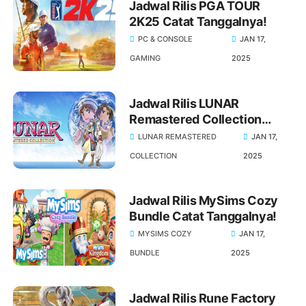
Jadwal Rilis PGA TOUR
2K25 Catat Tanggalnya!
PC & CONSOLE
JAN 17,
GAMING
2025
Jadwal Rilis LUNAR
Remastered Collection
Catat Tanggalnya!
LUNAR REMASTERED
JAN 17,
COLLECTION
2025
Jadwal Rilis MySims Cozy
Bundle Catat Tanggalnya!
MYSIMS COZY
JAN 17,
BUNDLE
2025
Jadwal Rilis Rune Factory